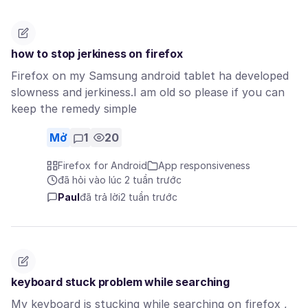
how to stop jerkiness on firefox
Firefox on my Samsung android tablet ha developed
slowness and jerkiness.I am old so please if you can
keep the remedy simple
Mở
1
20
Firefox for Android
App responsiveness
đã hỏi vào lúc 2 tuần trước
Paul
đã trả lời
2 tuần trước
keyboard stuck problem while searching
My keyboard is stucking while searching on firefox ,