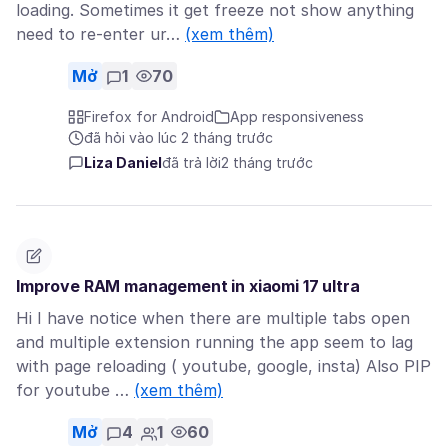
loading. Sometimes it get freeze not show anything
need to re-enter ur…
(xem thêm)
Mở
1
70
Firefox for Android
App responsiveness
đã hỏi vào lúc 2 tháng trước
Liza Daniel
đã trả lời
2 tháng trước
Improve RAM management in xiaomi 17 ultra
Hi I have notice when there are multiple tabs open
and multiple extension running the app seem to lag
with page reloading ( youtube, google, insta) Also PIP
for youtube …
(xem thêm)
Mở
4
1
60