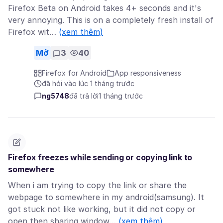
Firefox Beta on Android takes 4+ seconds and it's
very annoying. This is on a completely fresh install of
Firefox wit…
(xem thêm)
Mở
3
40
Firefox for Android
App responsiveness
đã hỏi vào lúc 1 tháng trước
ng5748
đã trả lời
1 tháng trước
Firefox freezes while sending or copying link to
somewhere
When i am trying to copy the link or share the
webpage to somewhere in my android(samsung). It
got stuck not like working, but it did not copy or
open then sharing window…
(xem thêm)