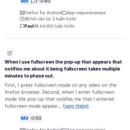
Mở
1
40
Firefox for Android
App responsiveness
đã hỏi vào lúc 3 tuần trước
Paul
đã trả lời
3 tuần trước
When I use fullscreen the pop-up that appears that
notifies me about it being fullscreen takes multiple
minutes to phase out.
First, I press fullscreen mode on any video on the
firefox browser. Second, when I enter fullscreen
mode the pop-up that notiifes me that I entered
fullscreen mode appear…
(xem thêm)
Mở
50
Firefox for Android
App responsiveness