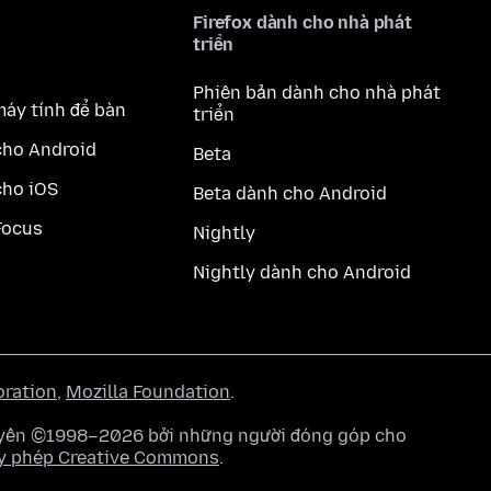
Firefox dành cho nhà phát
triển
Phiên bản dành cho nhà phát
máy tính để bàn
triển
cho Android
Beta
cho iOS
Beta dành cho Android
Focus
Nightly
Nightly dành cho Android
oration
,
Mozilla Foundation
.
quyền ©1998–2026 bởi những người đóng góp cho
y phép Creative Commons
.