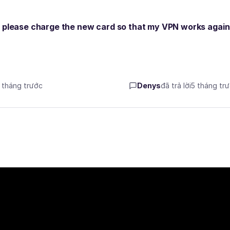
u please charge the new card so that my VPN works agai
5 tháng trước
Denys
đã trả lời
5 tháng tr