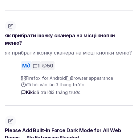
як прибрати іконку сканера на місці кнопки
меню?
як прибрати іконку сканера на місці кнопки меню?
Mở
1
50
Firefox for Android
Browser appearance
đã hỏi vào lúc 3 tháng trước
Kiki
đã trả lời
3 tháng trước
Please Add Built-in Force Dark Mode for All Web
Pages — No Extension Needed