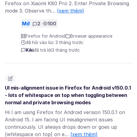
Firefox on Xiaomi K80 Pro 2. Enter Private Browsing
mode 3. Observe th…
(xem thêm)
Mở
2
100
Firefox for Android
Browser appearance
đã hỏi vào lúc 3 tháng trước
Kiki
đã trả lời
3 tháng trước
UI mis-alignment issue in Firefox for Android v150.0.1
- lots of whitespace on top when toggling between
normal and private browsing modes
Hi I am using Firefox for Android version 150.0.1 on
Android 15. I am facing UI misalignment issues
continuously. UI always drops down or goes up
(whitespace on top) on e…
(xem thêm)