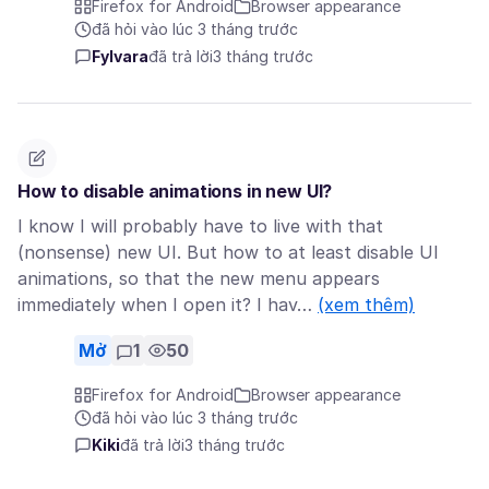
Firefox for Android
Browser appearance
đã hỏi vào lúc 3 tháng trước
Fylvara
đã trả lời
3 tháng trước
How to disable animations in new UI?
I know I will probably have to live with that
(nonsense) new UI. But how to at least disable UI
animations, so that the new menu appears
immediately when I open it? I hav…
(xem thêm)
Mở
1
50
Firefox for Android
Browser appearance
đã hỏi vào lúc 3 tháng trước
Kiki
đã trả lời
3 tháng trước