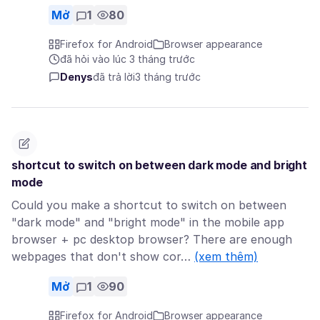
Mở
1
80
Firefox for Android
Browser appearance
đã hỏi vào lúc 3 tháng trước
Denys
đã trả lời
3 tháng trước
shortcut to switch on between dark mode and bright
mode
Could you make a shortcut to switch on between
"dark mode" and "bright mode" in the mobile app
browser + pc desktop browser? There are enough
webpages that don't show cor…
(xem thêm)
Mở
1
90
Firefox for Android
Browser appearance