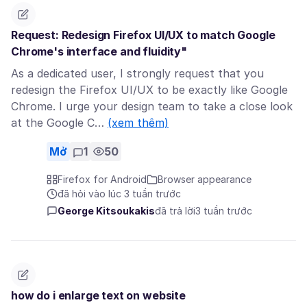
Request: Redesign Firefox UI/UX to match Google
Chrome's interface and fluidity"
As a dedicated user, I strongly request that you
redesign the Firefox UI/UX to be exactly like Google
Chrome. I urge your design team to take a close look
at the Google C…
(xem thêm)
Mở
1
50
Firefox for Android
Browser appearance
đã hỏi vào lúc 3 tuần trước
George Kitsoukakis
đã trả lời
3 tuần trước
how do i enlarge text on website