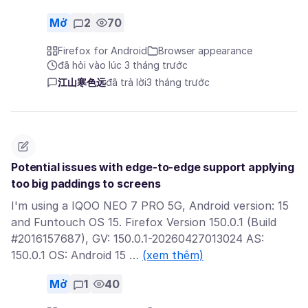
Mở
2
70
Firefox for Android
Browser appearance
đã hỏi vào lúc 3 tháng trước
江山寒色远
đã trả lời
3 tháng trước
Potential issues with edge-to-edge support applying
too big paddings to screens
I'm using a IQOO NEO 7 PRO 5G, Android version: 15
and Funtouch OS 15. Firefox Version 150.0.1 (Build
#2016157687), GV: 150.0.1-20260427013024 AS:
150.0.1 OS: Android 15 …
(xem thêm)
Mở
1
40