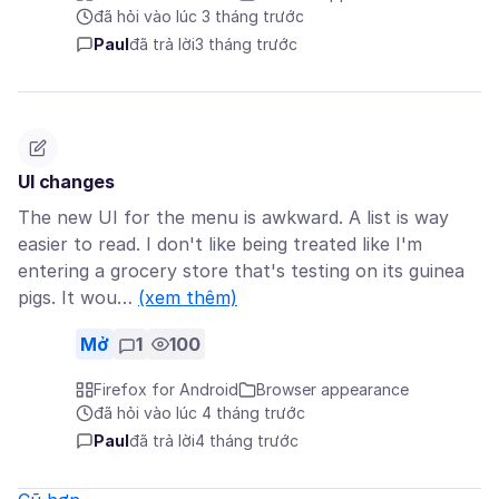
đã hỏi vào lúc 3 tháng trước
Paul
đã trả lời
3 tháng trước
UI changes
The new UI for the menu is awkward. A list is way
easier to read. I don't like being treated like I'm
entering a grocery store that's testing on its guinea
pigs. It wou…
(xem thêm)
Mở
1
100
Firefox for Android
Browser appearance
đã hỏi vào lúc 4 tháng trước
Paul
đã trả lời
4 tháng trước