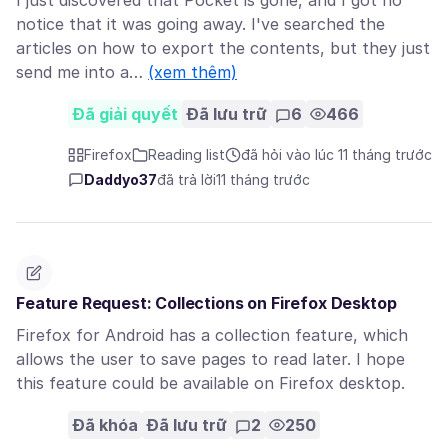
I just discovered that Pocket is gone, and I got no
notice that it was going away. I've searched the
articles on how to export the contents, but they just
send me into a…
(xem thêm)
Đã giải quyết
Đã lưu trữ
6
466
Firefox
Reading list
đã hỏi vào lúc 11 tháng trước
Daddyo37
đã trả lời
11 tháng trước
Feature Request: Collections on Firefox Desktop
Firefox for Android has a collection feature, which
allows the user to save pages to read later. I hope
this feature could be available on Firefox desktop.
Đã khóa
Đã lưu trữ
2
250