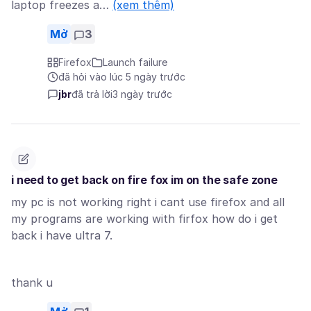
laptop freezes a…
(xem thêm)
Mở
3
Firefox
Launch failure
đã hỏi vào lúc 5 ngày trước
jbr
đã trả lời
3 ngày trước
i need to get back on fire fox im on the safe zone
my pc is not working right i cant use firefox and all
my programs are working with firfox how do i get
back i have ultra 7.
thank u