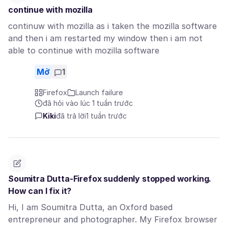
continue with mozilla
continuw with mozilla as i taken the mozilla software
and then i am restarted my window then i am not
able to continue with mozilla software
Mở
1
Firefox
Launch failure
đã hỏi vào lúc 1 tuần trước
Kiki
đã trả lời
1 tuần trước
Soumitra Dutta-Firefox suddenly stopped working.
How can I fix it?
Hi, I am Soumitra Dutta, an Oxford based
entrepreneur and photographer. My Firefox browser