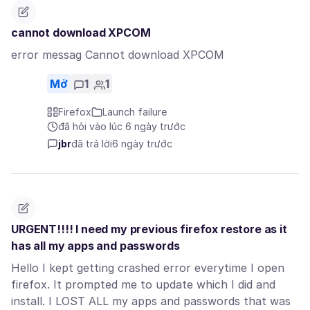
cannot download XPCOM
error messag Cannot download XPCOM
Mở
1
1
Firefox
Launch failure
đã hỏi vào lúc 6 ngày trước
jbr
đã trả lời
6 ngày trước
URGENT!!!! I need my previous firefox restore as it
has all my apps and passwords
Hello I kept getting crashed error everytime I open
firefox. It prompted me to update which I did and
install. I LOST ALL my apps and passwords that was