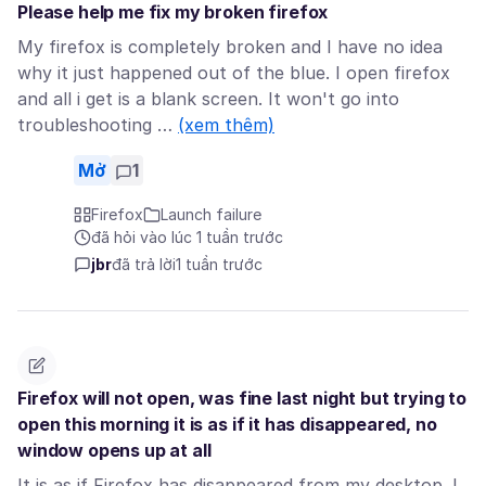
Please help me fix my broken firefox
My firefox is completely broken and I have no idea
why it just happened out of the blue. I open firefox
and all i get is a blank screen. It won't go into
troubleshooting …
(xem thêm)
Mở
1
Firefox
Launch failure
đã hỏi vào lúc 1 tuần trước
jbr
đã trả lời
1 tuần trước
Firefox will not open, was fine last night but trying to
open this morning it is as if it has disappeared, no
window opens up at all
It is as if Firefox has disappeared from my desktop. I