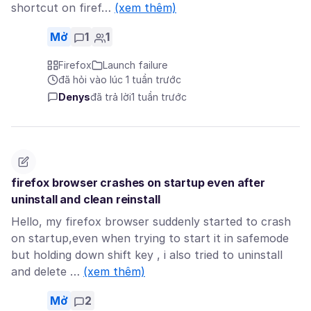
shortcut on firef…
(xem thêm)
Mở
1
1
Firefox
Launch failure
đã hỏi vào lúc 1 tuần trước
Denys
đã trả lời
1 tuần trước
firefox browser crashes on startup even after
uninstall and clean reinstall
Hello, my firefox browser suddenly started to crash
on startup,even when trying to start it in safemode
but holding down shift key , i also tried to uninstall
and delete …
(xem thêm)
Mở
2