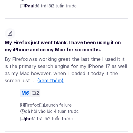
Paul
đã trả lời
2 tuần trước
My Firefox just went blank. I have been using it on
my iPhone and on my Mac for six months.
By Firefoxwss working great the last time I used it it
is the primary search engine for my iPhone 17 as well
as my Mac however, when I loaded it today it the
screen just …
(xem thêm)
Mở
2
Firefox
Launch failure
đã hỏi vào lúc 4 tuần trước
jbr
đã trả lời
2 tuần trước