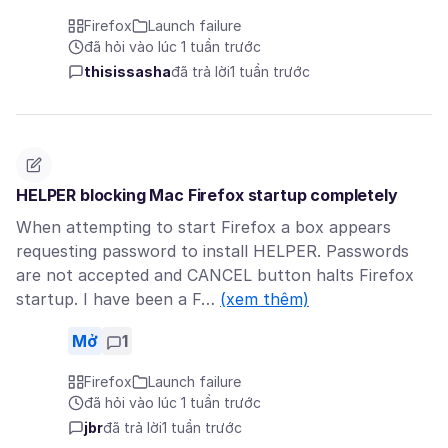
Firefox
Launch failure
đã hỏi vào lúc 1 tuần trước
thisissasha
đã trả lời
1 tuần trước
HELPER blocking Mac Firefox startup completely
When attempting to start Firefox a box appears
requesting password to install HELPER. Passwords
are not accepted and CANCEL button halts Firefox
startup. I have been a F…
(xem thêm)
Mở
1
Firefox
Launch failure
đã hỏi vào lúc 1 tuần trước
jbr
đã trả lời
1 tuần trước