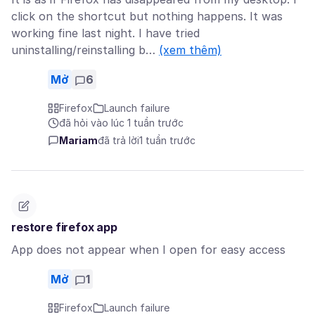
click on the shortcut but nothing happens. It was
working fine last night. I have tried
uninstalling/reinstalling b…
(xem thêm)
Mở
6
Firefox
Launch failure
đã hỏi vào lúc 1 tuần trước
Mariam
đã trả lời
1 tuần trước
restore firefox app
App does not appear when I open for easy access
Mở
1
Firefox
Launch failure