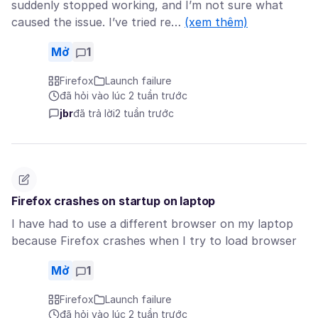
suddenly stopped working, and I’m not sure what
caused the issue. I’ve tried re…
(xem thêm)
Mở
1
Firefox
Launch failure
đã hỏi vào lúc 2 tuần trước
jbr
đã trả lời
2 tuần trước
Firefox crashes on startup on laptop
I have had to use a different browser on my laptop
because Firefox crashes when I try to load browser
Mở
1
Firefox
Launch failure
đã hỏi vào lúc 2 tuần trước