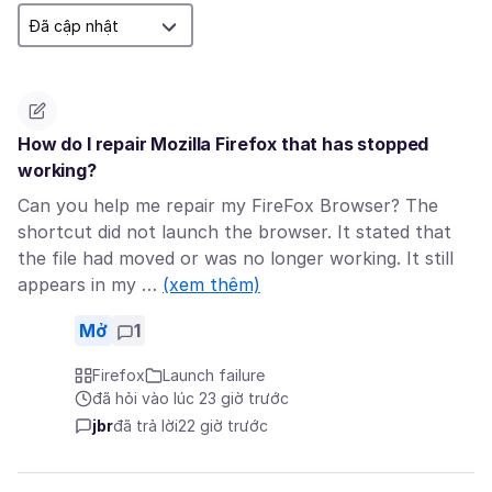
How do I repair Mozilla Firefox that has stopped
working?
Can you help me repair my FireFox Browser? The
shortcut did not launch the browser. It stated that
the file had moved or was no longer working. It still
appears in my …
(xem thêm)
Mở
1
Firefox
Launch failure
đã hỏi vào lúc 23 giờ trước
jbr
đã trả lời
22 giờ trước