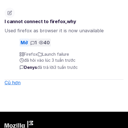
I cannot connect to firefox,why
Used firefox as browser it is now unavailable
Mở
1
40
Firefox
Launch failure
đã hỏi vào lúc 3 tuần trước
Denys
đã trả lời
3 tuần trước
Cũ hơn