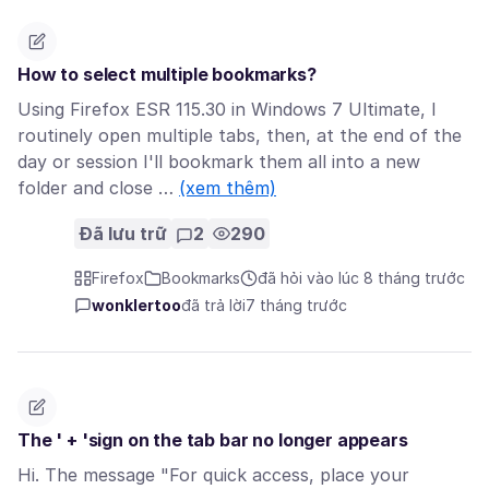
How to select multiple bookmarks?
Using Firefox ESR 115.30 in Windows 7 Ultimate, I
routinely open multiple tabs, then, at the end of the
day or session I'll bookmark them all into a new
folder and close …
(xem thêm)
Đã lưu trữ
2
290
Firefox
Bookmarks
đã hỏi vào lúc 8 tháng trước
wonklertoo
đã trả lời
7 tháng trước
The ' + 'sign on the tab bar no longer appears
Hi. The message "For quick access, place your