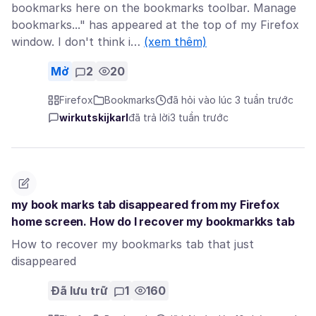
bookmarks here on the bookmarks toolbar. Manage
bookmarks..." has appeared at the top of my Firefox
window. I don't think i…
(xem thêm)
Mở
2
20
Firefox
Bookmarks
đã hỏi vào lúc 3 tuần trước
wirkutskijkarl
đã trả lời
3 tuần trước
my book marks tab disappeared from my Firefox
home screen. How do I recover my bookmarkks tab
How to recover my bookmarks tab that just
disappeared
Đã lưu trữ
1
160