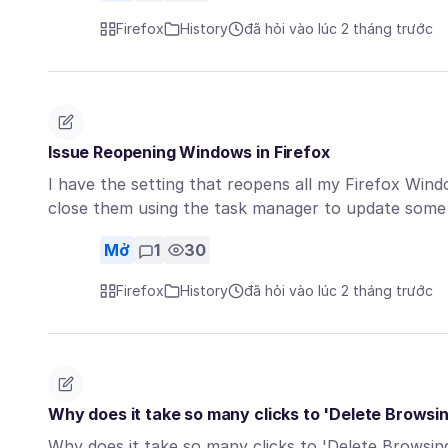
Firefox
History
đã hỏi vào lúc 2 tháng trước
Issue Reopening Windows in Firefox
I have the setting that reopens all my Firefox Wind
close them using the task manager to update som
Mở
1
30
Firefox
History
đã hỏi vào lúc 2 tháng trước
Why does it take so many clicks to 'Delete Browsin
Why does it take so many clicks to 'Delete Browsing 