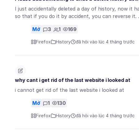
I just accidentally deleted a day of history, now it
so that if you do it by accident, you can reverse it
Mở
3
1
169
Firefox
History
đã hỏi vào lúc 4 tháng trước
why cant i get rid of the last website i looked at
i cannot get rid of the last website i looked at
Mở
1
130
Firefox
History
đã hỏi vào lúc 4 tháng trước