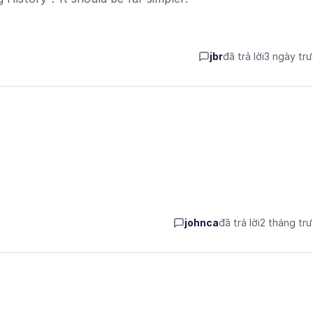
jbr
đã trả lời
3 ngày tr
johnca
đã trả lời
2 tháng tr