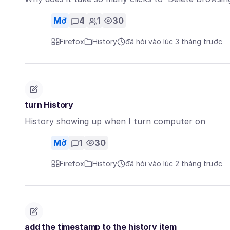
Mở
4
1
30
Firefox
History
đã hỏi vào lúc 3 tháng trước
turn History
History showing up when I turn computer on
Mở
1
30
Firefox
History
đã hỏi vào lúc 2 tháng trước
add the timestamp to the history item