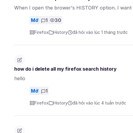
When I open the brower's HISTORY option. I want t
Mở
1
30
Firefox
History
đã hỏi vào lúc 1 tháng trước
how do i delete all my firefox search history
hello
Mở
1
Firefox
History
đã hỏi vào lúc 4 tuần trước