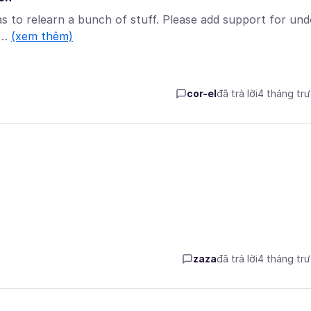
 has to relearn a bunch of stuff. Please add support for und
. …
(xem thêm)
cor-el
đã trả lời
4 tháng tr
zaza
đã trả lời
4 tháng tr