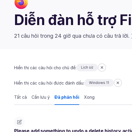
Diễn đàn hỗ trợ F
21 câu hỏi trong 24 giờ qua chưa có câu trả lời.
Hiển thị các câu hỏi cho chủ đề:
Lịch sử
Hiển thị các câu hỏi được đánh dấu:
Windows 11
Tất cả
Cần lưu ý
Đã phản hồi
Xong
Please add something to undo a delete history act