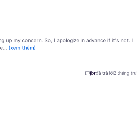
ing up my concern. So, I apologize in advance if it's not. I
The…
(xem thêm)
jbr
đã trả lời
2 tháng tr