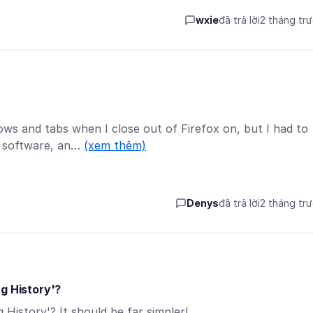
wxie
đã trả lời
2 tháng tr
ows and tabs when I close out of Firefox on, but I had to
e software, an…
(xem thêm)
Denys
đã trả lời
2 tháng tr
g History'?
History'? It should be far simpler!