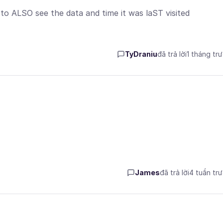
o ALSO see the data and time it was laST visited
TyDraniu
đã trả lời
1 tháng tr
James
đã trả lời
4 tuần tr