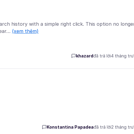
arch history with a simple right click. This option no longe
"Sear…
(xem thêm)
khazard
đã trả lời
4 tháng tr
Konstantina Papadea
đã trả lời
2 tháng tr