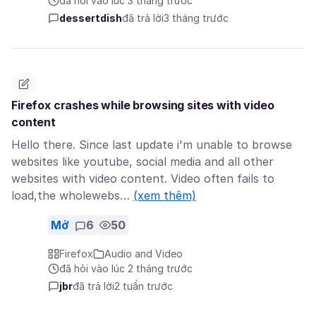
đã hỏi vào lúc 3 tháng trước
dessertdish
đã trả lời
3 tháng trước
Firefox crashes while browsing sites with video
content
Hello there. Since last update i'm unable to browse
websites like youtube, social media and all other
websites with video content. Video often fails to
load,the wholewebs…
(xem thêm)
Mở
6
50
Firefox
Audio and Video
đã hỏi vào lúc 2 tháng trước
jbr
đã trả lời
2 tuần trước