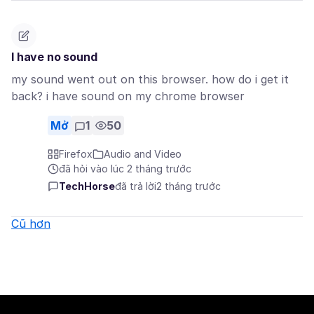
I have no sound
my sound went out on this browser. how do i get it
back? i have sound on my chrome browser
Mở
1
50
Firefox
Audio and Video
đã hỏi vào lúc 2 tháng trước
TechHorse
đã trả lời
2 tháng trước
Cũ hơn