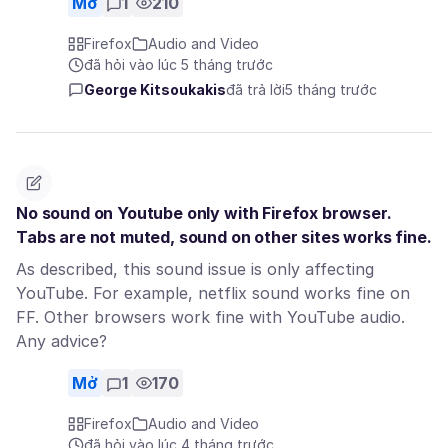
Mở
1
210
Firefox
Audio and Video
đã hỏi vào lúc 5 tháng trước
George Kitsoukakis
đã trả lời
5 tháng trước
No sound on Youtube only with Firefox browser.
Tabs are not muted, sound on other sites works fine.
As described, this sound issue is only affecting
YouTube. For example, netflix sound works fine on
FF. Other browsers work fine with YouTube audio.
Any advice?
Mở
1
170
Firefox
Audio and Video
đã hỏi vào lúc 4 tháng trước