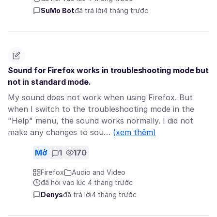
SuMo Bot
đã trả lời
4 tháng trước
Sound for Firefox works in troubleshooting mode but
not in standard mode.
My sound does not work when using Firefox. But
when I switch to the troubleshooting mode in the
"Help" menu, the sound works normally. I did not
make any changes to sou…
(xem thêm)
Mở
1
170
Firefox
Audio and Video
đã hỏi vào lúc 4 tháng trước
Denys
đã trả lời
4 tháng trước