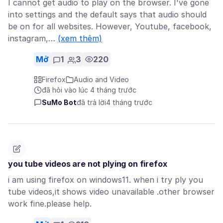
I cannot get audio to play on the browser. I've gone
into settings and the default says that audio should
be on for all websites. However, Youtube, facebook,
instagram,…
(xem thêm)
Mở
1
3
220
Firefox
Audio and Video
đã hỏi vào lúc 4 tháng trước
SuMo Bot
đã trả lời
4 tháng trước
you tube videos are not plying on firefox
i am using firefox on windows11. when i try ply you
tube videos,it shows video unavailable .other browser
work fine.please help.