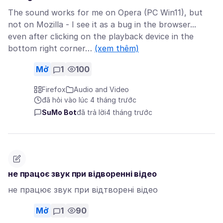
The sound works for me on Opera (PC Win11), but
not on Mozilla - I see it as a bug in the browser...
even after clicking on the playback device in the
bottom right corner…
(xem thêm)
Mở
1
100
Firefox
Audio and Video
đã hỏi vào lúc 4 tháng trước
SuMo Bot
đã trả lời
4 tháng trước
не працоє звук при відворенні відео
не працює звук при відтворені відео
Mở
1
90