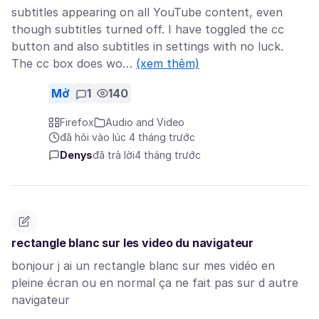
subtitles appearing on all YouTube content, even
though subtitles turned off. I have toggled the cc
button and also subtitles in settings with no luck.
The cc box does wo…
(xem thêm)
Mở
1
140
Firefox
Audio and Video
đã hỏi vào lúc 4 tháng trước
Denys
đã trả lời
4 tháng trước
rectangle blanc sur les video du navigateur
bonjour j ai un rectangle blanc sur mes vidéo en
pleine écran ou en normal ça ne fait pas sur d autre
navigateur