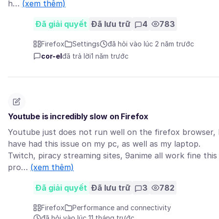
h…
(xem thêm)
Đã giải quyết
Đã lưu trữ
4
783
Firefox
Settings
đã hỏi vào lúc 2 năm trước
cor-el
đã trả lời
1 năm trước
Youtube is incredibly slow on Firefox
Youtube just does not run well on the firefox browser, 
have had this issue on my pc, as well as my laptop.
Twitch, piracy streaming sites, 9anime all work fine this
pro…
(xem thêm)
Đã giải quyết
Đã lưu trữ
3
782
Firefox
Performance and connectivity
đã hỏi vào lúc 11 tháng trước