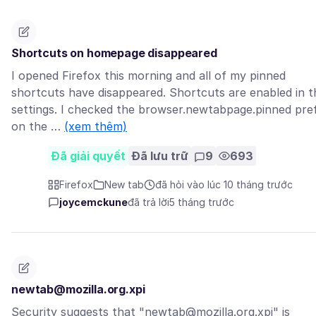
Shortcuts on homepage disappeared
I opened Firefox this morning and all of my pinned
shortcuts have disappeared. Shortcuts are enabled in t
settings. I checked the browser.newtabpage.pinned pre
on the …
(xem thêm)
Đã giải quyết
Đã lưu trữ
9
693
Firefox
New tab
đã hỏi vào lúc 10 tháng trước
joycemckune
đã trả lời
5 tháng trước
newtab@mozilla.org.xpi
Security suggests that "newtab@mozilla.org.xpi" is