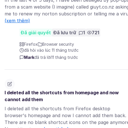
In the last 4 or 5 days, I have been besieged by pop-up
from a scam website (I imagine) called giuyt.co.nz askin
me to renew my norton subscription or telling me a vir
(xem thêm)
Đã giải quyết
Đã lưu trữ
1
721
Firefox
Browser security
đã hỏi vào lúc 11 tháng trước
Mark
đã trả lời
11 tháng trước
I deleted all the shortcuts from homepage and now
cannot add them
I deleted all the shortcuts from Firefox desktop
browser's homepage and now I cannot add them back.
There are no blank shortcut icons on the page anymor