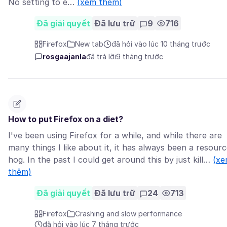
No setting to e…
(xem thêm)
Đã giải quyết
Đã lưu trữ
9
716
Firefox
New tab
đã hỏi vào lúc 10 tháng trước
rosgaajanla
đã trả lời
9 tháng trước
How to put Firefox on a diet?
I've been using Firefox for a while, and while there are
many things I like about it, it has always been a resour
hog. In the past I could get around this by just kill…
(x
thêm)
Đã giải quyết
Đã lưu trữ
24
713
Firefox
Crashing and slow performance
đã hỏi vào lúc 7 tháng trước