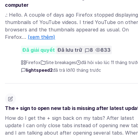
computer
.: Hello. A couple of days ago Firefox stopped displaying
thumbnails of YouTube videos. I tried YouTube on othe
browsers and the thumbnails appeared as usual. On
Firefox…
(xem thêm)
Đã giải quyết
Đã lưu trữ
8
833
Firefox
Site breakages
đã hỏi vào lúc 11 tháng trướ
lightspeed2
đã trả lời
10 tháng trước
The + sign to open new tab is missing after latest upda
How do I get the + sign back on my tabs? After latest
update I can only close tabs instead of opening new ta
and I am talking about after opening several tabs. When