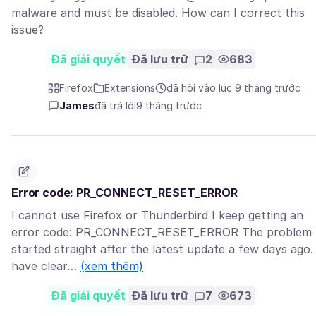
malware and must be disabled. How can I correct this
issue?
Đã giải quyết
Đã lưu trữ
2
683
Firefox
Extensions
đã hỏi vào lúc 9 tháng trước
James
đã trả lời
9 tháng trước
Error code: PR_CONNECT_RESET_ERROR
I cannot use Firefox or Thunderbird I keep getting an
error code: PR_CONNECT_RESET_ERROR The problem
started straight after the latest update a few days ago. 
have clear…
(xem thêm)
Đã giải quyết
Đã lưu trữ
7
673