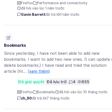
Firefox
Performance and connectivity
đã hỏi vào lúc 1 năm trước
Gavin Barrett
đã trả lời
1 năm trước
Bookmarks
Since yesterday, I have not been able to add new
bookmarks. I want to add two new ones. (I can update 
delete bookmarks.) I have read and tried the solution
article (ht…
(xem thêm)
Đã giải quyết
Đã lưu trữ
4
655
Firefox
Bookmarks
đã hỏi vào lúc 10 tháng trước
zh_90
đã trả lời
7 tháng trước