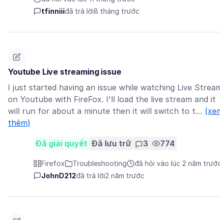
tfinniii
đã trả lời
8 tháng trước
Youtube Live streaming issue
I just started having an issue while watching Live Strea
on Youtube with FireFox. I'll load the live stream and it
will run for about a minute then it will switch to t…
(xe
thêm)
Đã giải quyết
Đã lưu trữ
3
774
Firefox
Troubleshooting
đã hỏi vào lúc 2 năm trướ
JohnD212
đã trả lời
2 năm trước