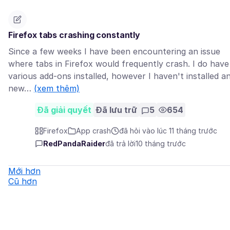
Firefox tabs crashing constantly
Since a few weeks I have been encountering an issue
where tabs in Firefox would frequently crash. I do have
various add-ons installed, however I haven't installed a
new…
(xem thêm)
Đã giải quyết
Đã lưu trữ
5
654
Firefox
App crash
đã hỏi vào lúc 11 tháng trước
RedPandaRaider
đã trả lời
10 tháng trước
Mới hơn
Cũ hơn