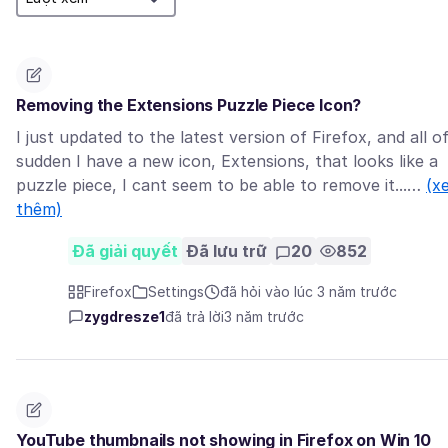
Removing the Extensions Puzzle Piece Icon?
I just updated to the latest version of Firefox, and all o
sudden I have a new icon, Extensions, that looks like a
puzzle piece, I cant seem to be able to remove it...…
(x
thêm)
Đã giải quyết
Đã lưu trữ
20
852
Firefox
Settings
đã hỏi vào lúc 3 năm trước
zygdresze1
đã trả lời
3 năm trước
YouTube thumbnails not showing in Firefox on Win 10