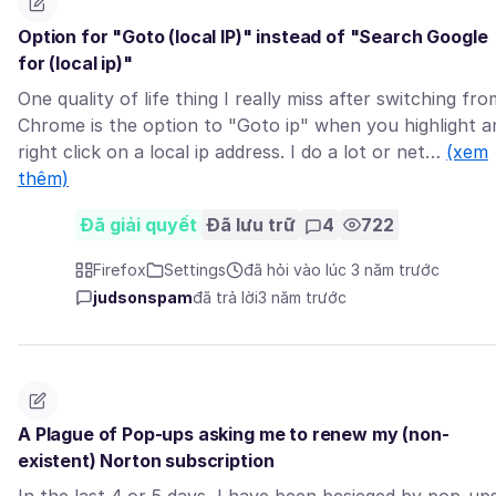
Option for "Goto (local IP)" instead of "Search Google
for (local ip)"
One quality of life thing I really miss after switching fro
Chrome is the option to "Goto ip" when you highlight a
right click on a local ip address. I do a lot or net…
(xem
thêm)
Đã giải quyết
Đã lưu trữ
4
722
Firefox
Settings
đã hỏi vào lúc 3 năm trước
judsonspam
đã trả lời
3 năm trước
A Plague of Pop-ups asking me to renew my (non-
existent) Norton subscription