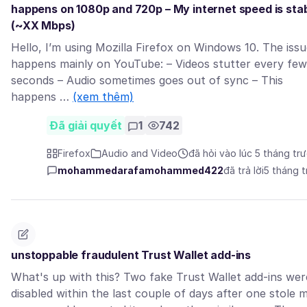
happens on 1080p and 720p – My internet speed is sta
(~XX Mbps)
Hello, I’m using Mozilla Firefox on Windows 10. The iss
happens mainly on YouTube: – Videos stutter every few
seconds – Audio sometimes goes out of sync – This
happens …
(xem thêm)
Đã giải quyết
1
742
Firefox
Audio and Video
đã hỏi vào lúc 5 tháng tr
mohammedarafamohammed422
đã trả lời
5 tháng 
unstoppable fraudulent Trust Wallet add-ins
What's up with this? Two fake Trust Wallet add-ins wer
disabled within the last couple of days after one stole 