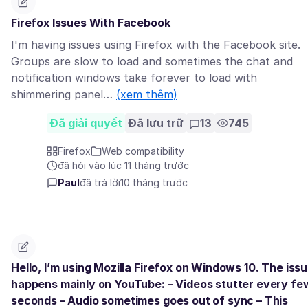
Firefox Issues With Facebook
I'm having issues using Firefox with the Facebook site.
Groups are slow to load and sometimes the chat and
notification windows take forever to load with
shimmering panel…
(xem thêm)
Đã giải quyết
Đã lưu trữ
13
745
Firefox
Web compatibility
đã hỏi vào lúc 11 tháng trước
Paul
đã trả lời
10 tháng trước
Hello, I’m using Mozilla Firefox on Windows 10. The iss
happens mainly on YouTube: – Videos stutter every fe
seconds – Audio sometimes goes out of sync – This