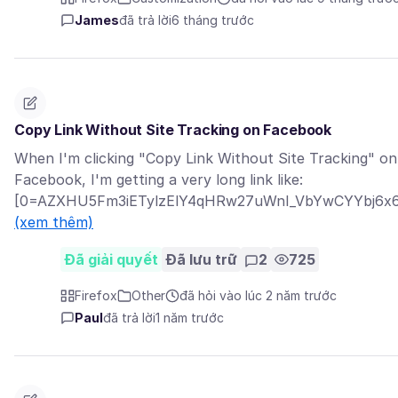
James
đã trả lời
6 tháng trước
Copy Link Without Site Tracking on Facebook
When I'm clicking "Copy Link Without Site Tracking" on
Facebook, I'm getting a very long link like:
[0=AZXHU5Fm3iETylzElY4qHRw27uWnI_VbYwCYYbj6x6B
(xem thêm)
Đã giải quyết
Đã lưu trữ
2
725
Firefox
Other
đã hỏi vào lúc 2 năm trước
Paul
đã trả lời
1 năm trước