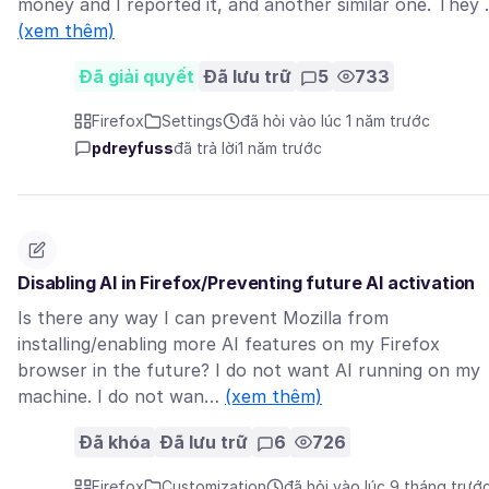
money and I reported it, and another similar one. They
(xem thêm)
Đã giải quyết
Đã lưu trữ
5
733
Firefox
Settings
đã hỏi vào lúc 1 năm trước
pdreyfuss
đã trả lời
1 năm trước
Disabling AI in Firefox/Preventing future AI activation
Is there any way I can prevent Mozilla from
installing/enabling more AI features on my Firefox
browser in the future? I do not want AI running on my
machine. I do not wan…
(xem thêm)
Đã khóa
Đã lưu trữ
6
726
Firefox
Customization
đã hỏi vào lúc 9 tháng trướ