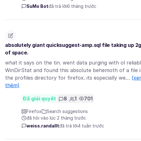
SuMo Bot
đã trả lời
6 tháng trước
absolutely giant quicksuggest-amp.sql file taking up 2
of space.
what it says on the tin. went data purging with ol reliab
WinDirStat and found this absolute behemoth of a file 
the profiles directory for firefox. its especially we…
(xe
thêm)
Đã giải quyết
8
1
701
Firefox
Search suggestions
đã hỏi vào lúc 2 tháng trước
weiss.randallt
đã trả lời
4 tuần trước