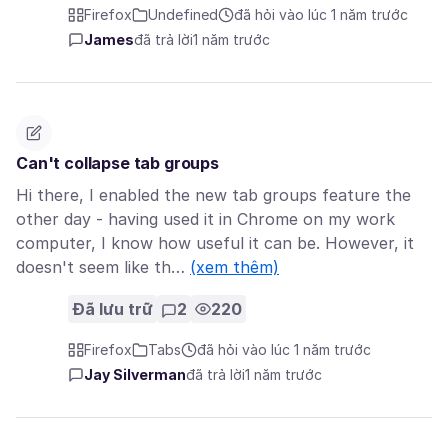
Firefox
Undefined
đã hỏi vào lúc 1 năm trước
James
đã trả lời
1 năm trước
Can't collapse tab groups
Hi there, I enabled the new tab groups feature the
other day - having used it in Chrome on my work
computer, I know how useful it can be. However, it
doesn't seem like th…
(xem thêm)
Đã lưu trữ
2
220
Firefox
Tabs
đã hỏi vào lúc 1 năm trước
Jay Silverman
đã trả lời
1 năm trước