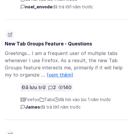
noel_envode
đã trả lời
1 năm trước
New Tab Groups Feature - Questions
Greetings... I am a frequent user of multiple tabs
whenever I use Firefox. As a result, the new Tab
Groups feature interests me, primarily if it will help
my to organize …
(xem thêm)
Đã lưu trữ
2
140
Firefox
Tabs
đã hỏi vào lúc 1 năm trước
James
đã trả lời
1 năm trước