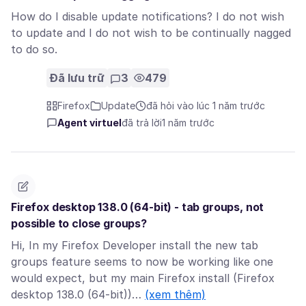
How do I disable update notifications? I do not wish
to update and I do not wish to be continually nagged
to do so.
Đã lưu trữ
3
479
Firefox
Update
đã hỏi vào lúc 1 năm trước
Agent virtuel
đã trả lời
1 năm trước
Firefox desktop 138.0 (64-bit) - tab groups, not
possible to close groups?
Hi, In my Firefox Developer install the new tab
groups feature seems to now be working like one
would expect, but my main Firefox install (Firefox
desktop 138.0 (64-bit))…
(xem thêm)