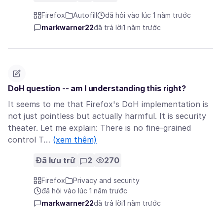
Firefox
Autofill
đã hỏi vào lúc 1 năm trước
markwarner22
đã trả lời
1 năm trước
DoH question -- am I understanding this right?
It seems to me that Firefox's DoH implementation is
not just pointless but actually harmful. It is security
theater. Let me explain: There is no fine-grained
control T…
(xem thêm)
Đã lưu trữ
2
270
Firefox
Privacy and security
đã hỏi vào lúc 1 năm trước
markwarner22
đã trả lời
1 năm trước