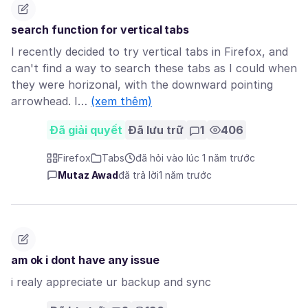
search function for vertical tabs
I recently decided to try vertical tabs in Firefox, and
can't find a way to search these tabs as I could when
they were horizonal, with the downward pointing
arrowhead. I…
(xem thêm)
Đã giải quyết
Đã lưu trữ
1
406
Firefox
Tabs
đã hỏi vào lúc 1 năm trước
Mutaz Awad
đã trả lời
1 năm trước
am ok i dont have any issue
i realy appreciate ur backup and sync