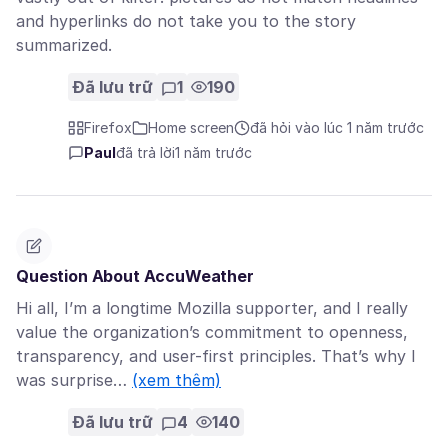
and hyperlinks do not take you to the story
summarized.
Đã lưu trữ
1
190
Firefox
Home screen
đã hỏi vào lúc 1 năm trước
Paul
đã trả lời
1 năm trước
Question About AccuWeather
Hi all, I’m a longtime Mozilla supporter, and I really
value the organization’s commitment to openness,
transparency, and user-first principles. That’s why I
was surprise…
(xem thêm)
Đã lưu trữ
4
140