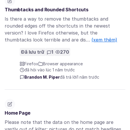
Thumbtacks and Rounded Shortcuts
Is there a way to remove the thumbtacks and
rounded edges off the shortcuts in the newest
version? I love Firefox otherwise, but the
thumbtacks look terrible and are dis…
(xem thêm)
Đã lưu trữ
1
270
Firefox
Browser appearance
đã hỏi vào lúc 1 năm trước
Brandon M. Piper
đã trả lời
1 năm trước
Home Page
Please note that the data on the home page are
vastly out of kilter: pictures do not match headlines