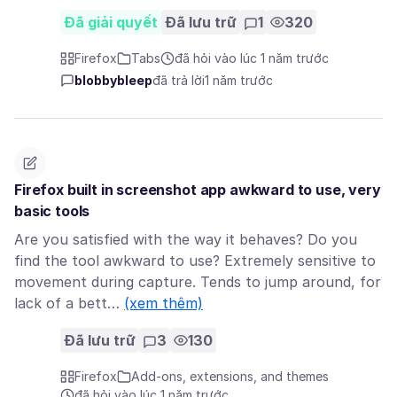
Đã giải quyết
Đã lưu trữ
1
320
Firefox
Tabs
đã hỏi vào lúc 1 năm trước
blobbybleep
đã trả lời
1 năm trước
Firefox built in screenshot app awkward to use, very
basic tools
Are you satisfied with the way it behaves? Do you
find the tool awkward to use? Extremely sensitive to
movement during capture. Tends to jump around, for
lack of a bett…
(xem thêm)
Đã lưu trữ
3
130
Firefox
Add-ons, extensions, and themes
đã hỏi vào lúc 1 năm trước