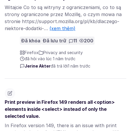
Witajcie Co to są witryny z ograniczeniami, co to są
strony ograniczone przez Mozillę, o czym mowa na
stronie https://support.mozilla.org/pl/kb/dlaczego-
niektore-dodatki-…
(xem thêm)
Đã khóa
Đã lưu trữ
11
200
Firefox
Privacy and security
đã hỏi vào lúc 1 năm trước
Jerine Akter
đã trả lời
1 năm trước
Print preview in Firefox 149 renders all <option>
elements inside <select> instead of only the
selected value.
In Firefox version 149, there is an issue with print