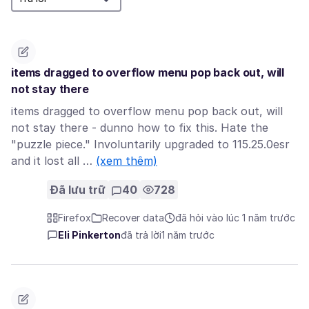
items dragged to overflow menu pop back out, will
not stay there
items dragged to overflow menu pop back out, will
not stay there - dunno how to fix this. Hate the
"puzzle piece." Involuntarily upgraded to 115.25.0esr
and it lost all …
(xem thêm)
Đã lưu trữ
40
728
Firefox
Recover data
đã hỏi vào lúc 1 năm trước
Eli Pinkerton
đã trả lời
1 năm trước