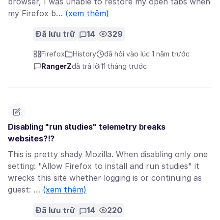
browser, I was unable to restore my open tabs when
my Firefox b…
(xem thêm)
Đã lưu trữ
14
329
Firefox
History
đã hỏi vào lúc 1 năm trước
RangerZ
đã trả lời
11 tháng trước
Disabling "run studies" telemetry breaks
websites?!?
This is pretty shady Mozilla. When disabling only one
setting: "Allow Firefox to install and run studies" it
wrecks this site whether logging is or continuing as
guest: …
(xem thêm)
Đã lưu trữ
14
220