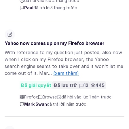
đã hỏi vào lúc 4 tháng trước
Paul
đã trả lời
3 tháng trước
Yahoo now comes up on my Firefox browser
With reference to my question just posted, also now
when I click on my Firefox browser, the Yahoo
search engine seems to take over and it won't let me
come out of it. Mar…
(xem thêm)
Đã giải quyết
Đã lưu trữ
12
445
Firefox
Browse
đã hỏi vào lúc 1 năm trước
Mark Swan
đã trả lời
1 năm trước