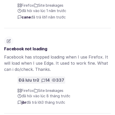
Firefox
Site breakages
đã hỏi vào lúc 1 năm trước
cane
đã trả lời
1 năm trước
Facebook not loading
Facebook has stopped loading when I use Firefox. It
will load when I use Edge. It used to work fine. What
can i do/check. Thanks.
Đã lưu trữ
14
337
Firefox
Site breakages
đã hỏi vào lúc 8 tháng trước
jbr
đã trả lời
3 tháng trước