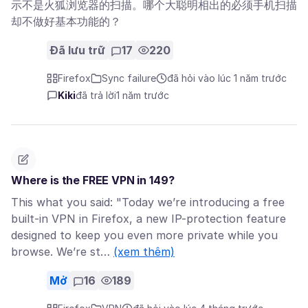
示不是火狐浏览器的扫描。哪个大聪明相出的必须手机扫描
却不做好基本功能的？
Đã lưu trữ
17
220
Firefox
Sync failure
đã hỏi vào lúc 1 năm trước
Kiki
đã trả lời
1 năm trước
Where is the FREE VPN in 149?
This what you said: "Today we’re introducing a free
built-in VPN in Firefox, a new IP-protection feature
designed to keep you even more private while you
browse. We’re st…
(xem thêm)
Mở
16
189