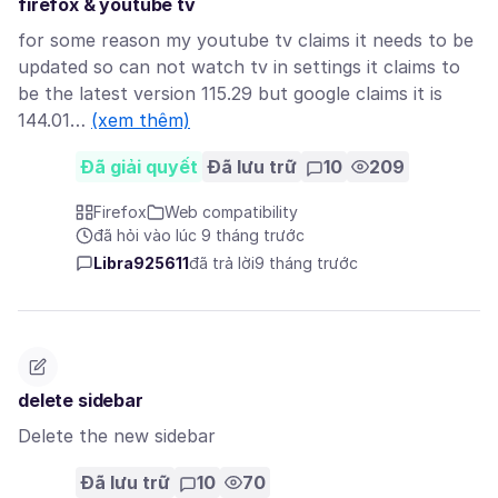
firefox & youtube tv
for some reason my youtube tv claims it needs to be
updated so can not watch tv in settings it claims to
be the latest version 115.29 but google claims it is
144.01…
(xem thêm)
Đã giải quyết
Đã lưu trữ
10
209
Firefox
Web compatibility
đã hỏi vào lúc 9 tháng trước
Libra925611
đã trả lời
9 tháng trước
delete sidebar
Delete the new sidebar
Đã lưu trữ
10
70