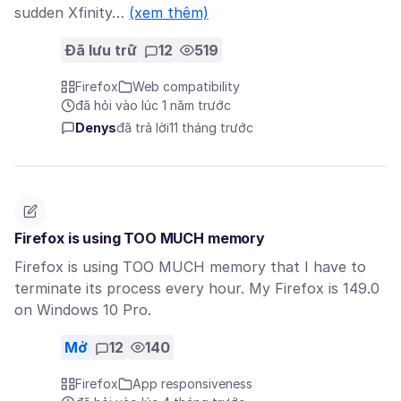
sudden Xfinity…
(xem thêm)
Đã lưu trữ
12
519
Firefox
Web compatibility
đã hỏi vào lúc 1 năm trước
Denys
đã trả lời
11 tháng trước
Firefox is using TOO MUCH memory
Firefox is using TOO MUCH memory that I have to
terminate its process every hour. My Firefox is 149.0
on Windows 10 Pro.
Mở
12
140
Firefox
App responsiveness