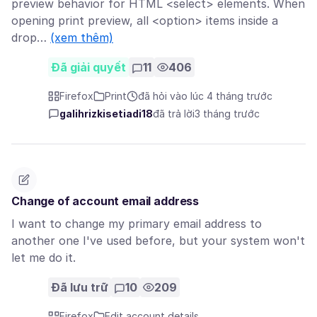
preview behavior for HTML <select> elements. When
opening print preview, all <option> items inside a
drop…
(xem thêm)
Đã giải quyết
11
406
Firefox
Print
đã hỏi vào lúc 4 tháng trước
galihrizkisetiadi18
đã trả lời
3 tháng trước
Change of account email address
I want to change my primary email address to
another one I've used before, but your system won't
let me do it.
Đã lưu trữ
10
209
Firefox
Edit account details