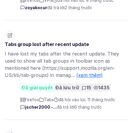
Firefox
VPN
đã hỏi vào lúc 4 tháng trước
zoyakocur
đã trả lời
2 tháng trước
Tabs group lost after recent update
I have lost my tabs after the recent update. They
used to show all tab groups in toolbar icon as
mentioned here (https://support.mozilla.org/en-
US/kb/tab-groups) in manag…
(xem thêm)
Đã giải quyết
Đã lưu trữ
15
1435
Firefox
Tabs
đã hỏi vào lúc 11 tháng trước
jscher2000 -...
đã trả lời
6 tháng trước