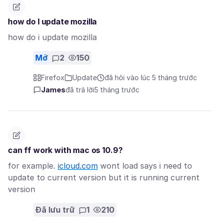
how do I update mozilla
how do i update mozilla
Mở
2
150
Firefox
Update
đã hỏi vào lúc 5 tháng trước
James
đã trả lời
5 tháng trước
can ff work with mac os 10.9?
for example.
icloud.com
wont load says i need to
update to current version but it is running current
version
Đã lưu trữ
1
210