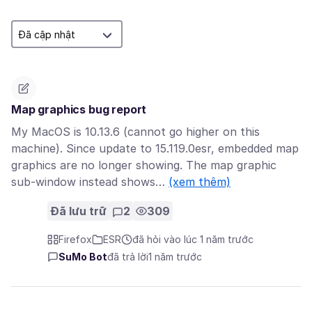
Map graphics bug report
My MacOS is 10.13.6 (cannot go higher on this
machine). Since update to 15.119.0esr, embedded map
graphics are no longer showing. The map graphic
sub-window instead shows…
(xem thêm)
Đã lưu trữ
2
309
Firefox
ESR
đã hỏi vào lúc 1 năm trước
SuMo Bot
đã trả lời
1 năm trước