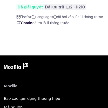
Đã giải quyết
Đã lưu trữ
2
210
Firefox
Languages
đã hỏi vào lúc 11 tháng trước
Yinmin
đã trả lời
11 tháng trước
Mozilla
Báo cáo lạm dụng thương hiệu
Mã nguồn