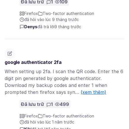
Đã lưu trữ
1
109
Firefox
Two-factor authentication
đã hỏi vào lúc 9 tháng trước
Denys
đã trả lời
9 tháng trước
google authenticator 2fa
When setting up 2fa. I scan the QR code. Enter the 6
digit pin generated by google authenticator.
Download my backup codes and enter 1 when
prompted then firefox says syn…
(xem thêm)
Đã lưu trữ
1
499
Firefox
Two-factor authentication
đã hỏi vào lúc 1 năm trước