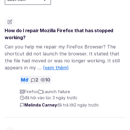
How do I repair Mozilla Firefox that has stopped
working?
Can you help me repair my FireFox Browser? The
shortcut did not launch the browser. It stated that
the file had moved or was no longer working. It still
appears in my …
(xem thêm)
Mở
2
10
Firefox
Launch failure
đã hỏi vào lúc 3 ngày trước
Melinda Carney
đã trả lời
2 ngày trước