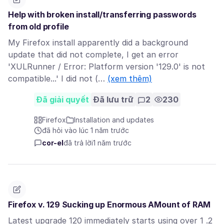
Help with broken install/transferring passwords
from old profile
My Firefox install apparently did a background
update that did not complete, I get an error
'XULRunner / Error: Platform version '129.0' is not
compatible...' I did not (…
(xem thêm)
Đã giải quyết
Đã lưu trữ
2
230
Firefox
Installation and updates
đã hỏi vào lúc 1 năm trước
cor-el
đã trả lời
1 năm trước
Firefox v. 129 Sucking up Enormous AMount of RAM
Latest upgrade 120 immediately starts using over 1 .2