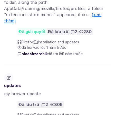
folder, along the path:
AppData/roaming/mozilla/firefox/profiles, a folder
"extensions store menus" appeared, it co…
(xem
thêm)
Đã giải quyết
Đã lưu trữ
2
280
Firefox
Installation and updates
đã hỏi vào lúc 1 năm trước
niceobzorchik
đã trả lời
1 năm trước
updates
my brower update
Đã lưu trữ
2
309
Firefox
Installation and updates