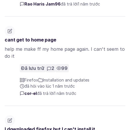
Rao Haris Jam96
đã trả lời
1 năm trước
cant get to home page
help me make ff my home page again. I can't seem to
do it
Đã lưu trữ
2
99
Firefox
Installation and updates
đã hỏi vào lúc 1 năm trước
cor-el
đã trả lời
1 năm trước
I downloaded firefox but I can't install it