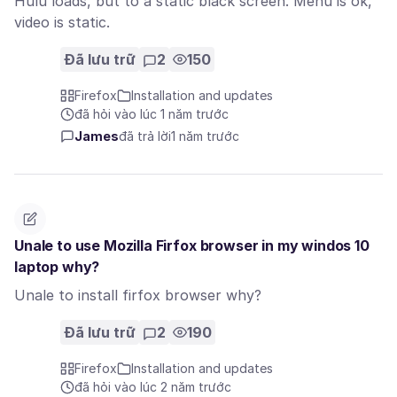
Hulu loads, but to a static black screen. Menu is ok,
video is static.
Đã lưu trữ
2
150
Firefox
Installation and updates
đã hỏi vào lúc 1 năm trước
James
đã trả lời
1 năm trước
Unale to use Mozilla Firfox browser in my windos 10
laptop why?
Unale to install firfox browser why?
Đã lưu trữ
2
190
Firefox
Installation and updates
đã hỏi vào lúc 2 năm trước