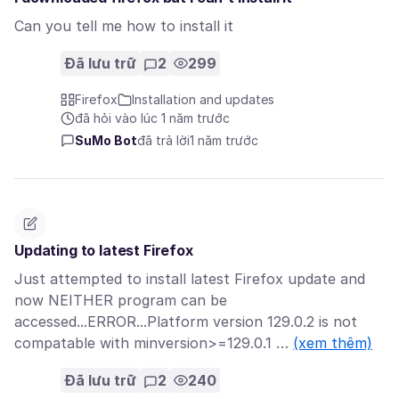
Can you tell me how to install it
Đã lưu trữ
2
299
Firefox
Installation and updates
đã hỏi vào lúc 1 năm trước
SuMo Bot
đã trả lời
1 năm trước
Updating to latest Firefox
Just attempted to install latest Firefox update and
now NEITHER program can be
accessed...ERROR...Platform version 129.0.2 is not
compatable with minversion>=129.0.1 …
(xem thêm)
Đã lưu trữ
2
240