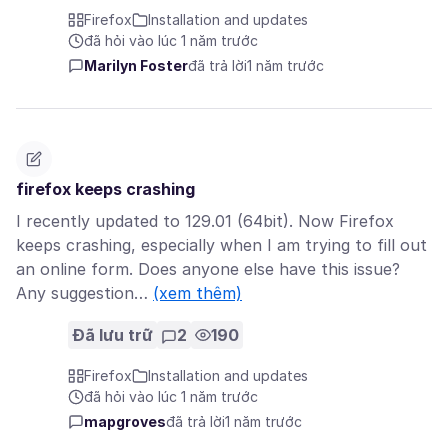
Firefox
Installation and updates
đã hỏi vào lúc 1 năm trước
Marilyn Foster
đã trả lời
1 năm trước
firefox keeps crashing
I recently updated to 129.01 (64bit). Now Firefox
keeps crashing, especially when I am trying to fill out
an online form. Does anyone else have this issue?
Any suggestion…
(xem thêm)
Đã lưu trữ
2
190
Firefox
Installation and updates
đã hỏi vào lúc 1 năm trước
mapgroves
đã trả lời
1 năm trước