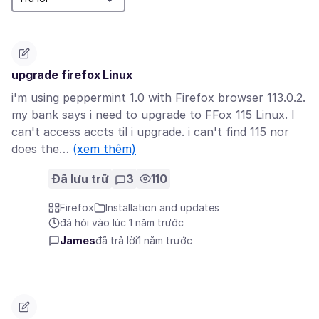
upgrade firefox Linux
i'm using peppermint 1.0 with Firefox browser 113.0.2.
my bank says i need to upgrade to FFox 115 Linux. I
can't access accts til i upgrade. i can't find 115 nor
does the…
(xem thêm)
Đã lưu trữ
3
110
Firefox
Installation and updates
đã hỏi vào lúc 1 năm trước
James
đã trả lời
1 năm trước