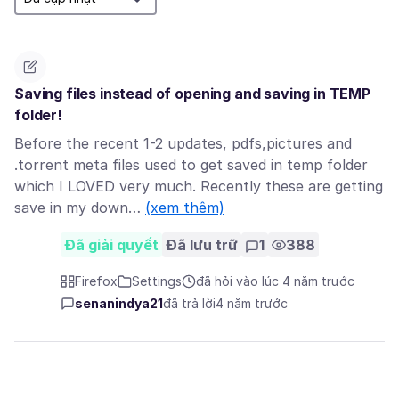
Saving files instead of opening and saving in TEMP
folder!
Before the recent 1-2 updates, pdfs,pictures and
.torrent meta files used to get saved in temp folder
which I LOVED very much. Recently these are getting
save in my down…
(xem thêm)
Đã giải quyết
Đã lưu trữ
1
388
Firefox
Settings
đã hỏi vào lúc 4 năm trước
senanindya21
đã trả lời
4 năm trước