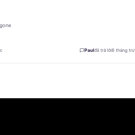
ogone
ớc
Paul
đã trả lời
8 tháng tr