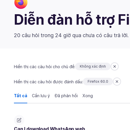
Diễn đàn hỗ trợ F
20 câu hỏi trong 24 giờ qua chưa có câu trả lời
Hiển thị các câu hỏi cho chủ đề:
Không xác định
Hiển thị các câu hỏi được đánh dấu:
Firefox 60.0
Tất cả
Cần lưu ý
Đã phản hồi
Xong
Can I download WhatsApp web