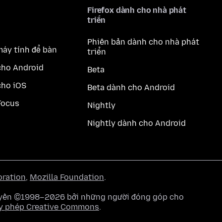
Firefox dành cho nhà phát
triển
Phiên bản dành cho nhà phát
máy tính để bàn
triển
cho Android
Beta
cho iOS
Beta dành cho Android
Focus
Nightly
Nightly dành cho Android
oration
,
Mozilla Foundation
.
quyền ©1998–2026 bởi những người đóng góp cho
y phép Creative Commons
.