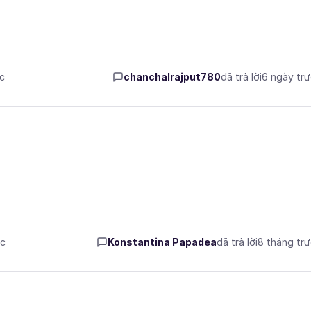
ớc
chanchalrajput780
đã trả lời
6 ngày tr
ớc
Konstantina Papadea
đã trả lời
8 tháng tr