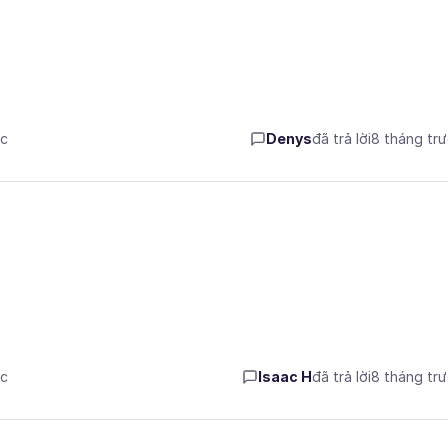
ớc
Denys
đã trả lời
8 tháng tr
ớc
Isaac H
đã trả lời
8 tháng tr