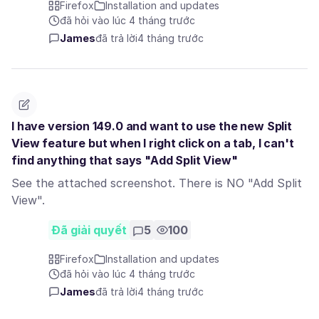
Firefox
Installation and updates
đã hỏi vào lúc 4 tháng trước
James
đã trả lời
4 tháng trước
I have version 149.0 and want to use the new Split
View feature but when I right click on a tab, I can't
find anything that says "Add Split View"
See the attached screenshot. There is NO "Add Split
View".
Đã giải quyết
5
100
Firefox
Installation and updates
đã hỏi vào lúc 4 tháng trước
James
đã trả lời
4 tháng trước