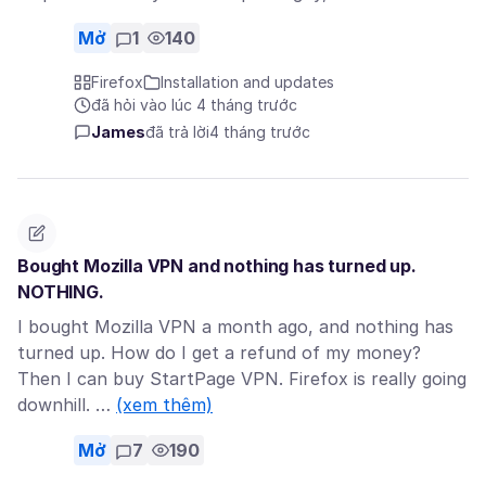
Mở
1
140
Firefox
Installation and updates
đã hỏi vào lúc 4 tháng trước
James
đã trả lời
4 tháng trước
Bought Mozilla VPN and nothing has turned up.
NOTHING.
I bought Mozilla VPN a month ago, and nothing has
turned up. How do I get a refund of my money?
Then I can buy StartPage VPN. Firefox is really going
downhill. …
(xem thêm)
Mở
7
190