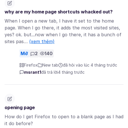
why are my home page shortcuts whacked out?
When I open a new tab, I have it set to the home
page. When I go there, it adds the most visited sites,
yes? ok. but...now when I go there, it has a bunch of
sites pas…
(xem thêm)
Mở
2
140
Firefox
New tab
đã hỏi vào lúc 4 tháng trước
msrant1
đã trả lời
4 tháng trước
opening page
How do I get Firefox to open to a blank page as I had
it do before?