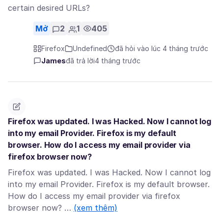
certain desired URLs?
Mở
2
1
405
Firefox
Undefined
đã hỏi vào lúc 4 tháng trước
James
đã trả lời
4 tháng trước
Firefox was updated. I was Hacked. Now I cannot log
into my email Provider. Firefox is my default
browser. How do I access my email provider via
firefox browser now?
Firefox was updated. I was Hacked. Now I cannot log
into my email Provider. Firefox is my default browser.
How do I access my email provider via firefox
browser now? …
(xem thêm)