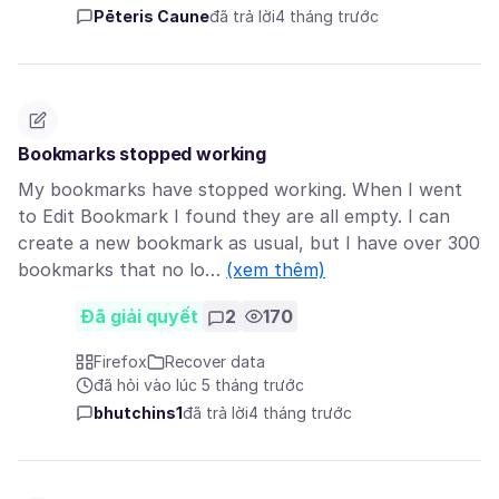
Pēteris Caune
đã trả lời
4 tháng trước
Bookmarks stopped working
My bookmarks have stopped working. When I went
to Edit Bookmark I found they are all empty. I can
create a new bookmark as usual, but I have over 300
bookmarks that no lo…
(xem thêm)
Đã giải quyết
2
170
Firefox
Recover data
đã hỏi vào lúc 5 tháng trước
bhutchins1
đã trả lời
4 tháng trước