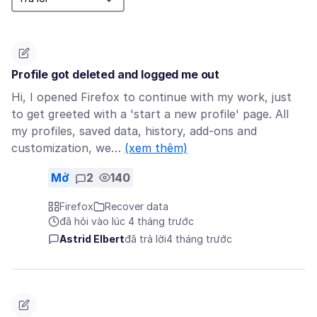
Profile got deleted and logged me out
Hi, I opened Firefox to continue with my work, just
to get greeted with a 'start a new profile' page. All
my profiles, saved data, history, add-ons and
customization, we…
(xem thêm)
Mở
2
140
Firefox
Recover data
đã hỏi vào lúc 4 tháng trước
Astrid Elbert
đã trả lời
4 tháng trước