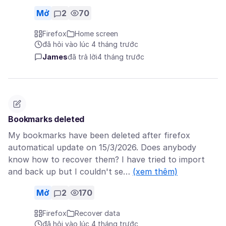
Mở
2
70
Firefox
Home screen
đã hỏi vào lúc 4 tháng trước
James
đã trả lời
4 tháng trước
Bookmarks deleted
My bookmarks have been deleted after firefox
automatical update on 15/3/2026. Does anybody
know how to recover them? I have tried to import
and back up but I couldn't se…
(xem thêm)
Mở
2
170
Firefox
Recover data
đã hỏi vào lúc 4 tháng trước