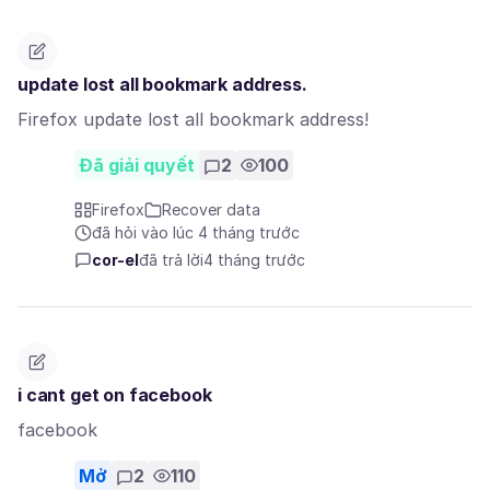
update lost all bookmark address.
Firefox update lost all bookmark address!
Đã giải quyết
2
100
Firefox
Recover data
đã hỏi vào lúc 4 tháng trước
cor-el
đã trả lời
4 tháng trước
i cant get on facebook
facebook
Mở
2
110