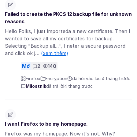
Failed to create the PKCS 12 backup file for unknown
reasons
Hello Folks, I just importeda a new certificate. Then I
wanted to save all my certificates for backup.
Selecting "Backup all...", I neter a secure password
and click ok j…
(xem thêm)
Mở
2
140
Firefox
Encryption
đã hỏi vào lúc 4 tháng trước
Milostnik
đã trả lời
4 tháng trước
I want Firefox to be my homepage.
Firefox was my homepage. Now it's not. Why?