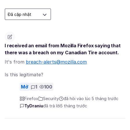
I received an email from Mozilla Firefox saying that
there was a breach on my Canadian Tire account.
It's from
breach-alerts@mozilla.com
Is this legitimate?
Mở
1
100
Firefox
Security
đã hỏi vào lúc 5 tháng trước
TyDraniu
đã trả lời
5 tháng trước