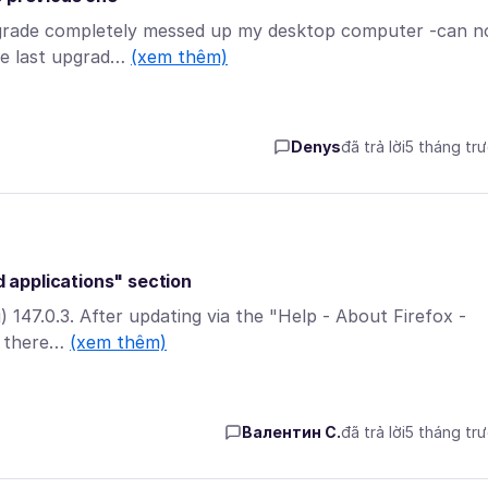
upgrade completely messed up my desktop computer -can n
he last upgrad…
(xem thêm)
Denys
đã trả lời
5 tháng tr
d applications" section
ru) 147.0.3. After updating via the "Help - About Firefox -
, there…
(xem thêm)
Валентин С.
đã trả lời
5 tháng tr