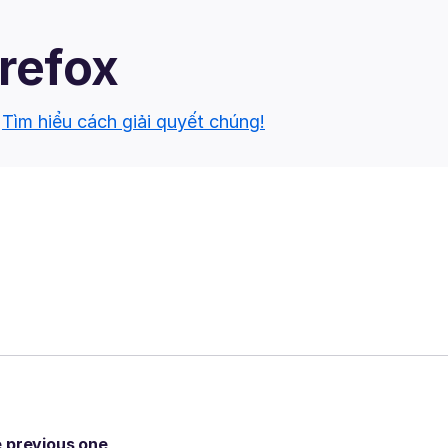
irefox
.
Tìm hiểu cách giải quyết chúng!
e previous one