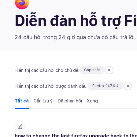
Diễn đàn hỗ trợ F
24 câu hỏi trong 24 giờ qua chưa có câu trả lời
Hiển thị các câu hỏi cho chủ đề:
Cập nhật
Hiển thị các câu hỏi được đánh dấu:
Firefox 147.0.4
Tất cả
Cần lưu ý
Đã phản hồi
Xong
how to change the last firefox upgrade back to th