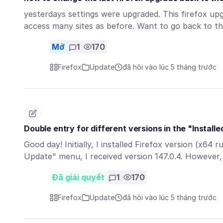
yesterdays settings were upgraded. This firefox 
access many sites as before. Want to go back to t
Mở
1
170
Firefox
Update
đã hỏi vào lúc 5 tháng trước
Double entry for different versions in the "Installe
Good day! Initially, I installed Firefox version (x64 
Update" menu, I received version 147.0.4. However
Đã giải quyết
1
170
Firefox
Update
đã hỏi vào lúc 5 tháng trước