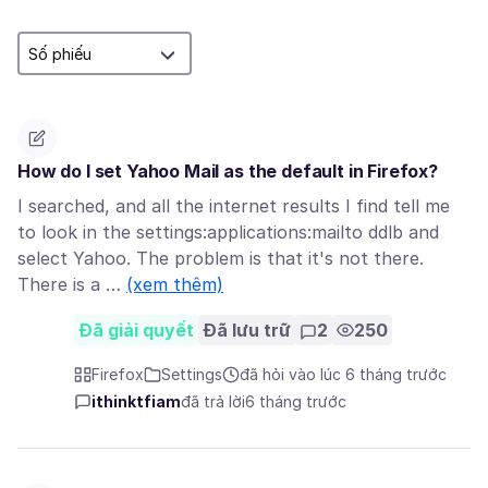
How do I set Yahoo Mail as the default in Firefox?
I searched, and all the internet results I find tell me
to look in the settings:applications:mailto ddlb and
select Yahoo. The problem is that it's not there.
There is a …
(xem thêm)
Đã giải quyết
Đã lưu trữ
2
250
Firefox
Settings
đã hỏi vào lúc 6 tháng trước
ithinktfiam
đã trả lời
6 tháng trước