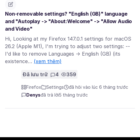
Non-removable settings? "English (GB)" language
and "Autoplay -> "About:Welcome" -> "Allow Audio
and Video"
Hi, Looking at my Firefox 147.0.1 settings for macOS
26.2 (Apple M1), I'm trying to adjust two settings: --
I'd like to remove Languages -> English (GB) (its
existence…
(xem thêm)
Đã lưu trữ
4
359
Firefox
Settings
đã hỏi vào lúc 6 tháng trước
Denys
đã trả lời
5 tháng trước