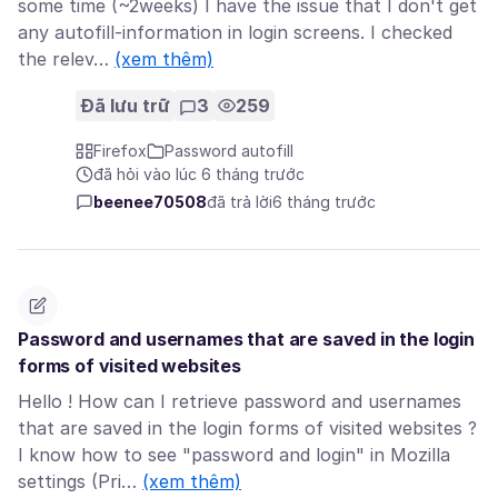
some time (~2weeks) I have the issue that I don't get
any autofill-information in login screens. I checked
the relev…
(xem thêm)
Đã lưu trữ
3
259
Firefox
Password autofill
đã hỏi vào lúc 6 tháng trước
beenee70508
đã trả lời
6 tháng trước
Password and usernames that are saved in the login
forms of visited websites
Hello ! How can I retrieve password and usernames
that are saved in the login forms of visited websites ?
I know how to see "password and login" in Mozilla
settings (Pri…
(xem thêm)