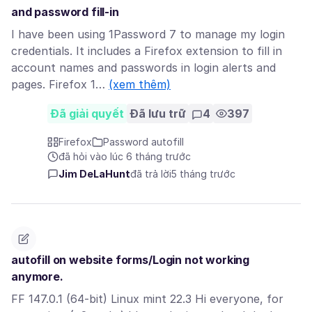
and password fill-in
I have been using 1Password 7 to manage my login
credentials. It includes a Firefox extension to fill in
account names and passwords in login alerts and
pages. Firefox 1…
(xem thêm)
Đã giải quyết
Đã lưu trữ
4
397
Firefox
Password autofill
đã hỏi vào lúc 6 tháng trước
Jim DeLaHunt
đã trả lời
5 tháng trước
autofill on website forms/Login not working
anymore.
FF 147.0.1 (64-bit) Linux mint 22.3 Hi everyone, for