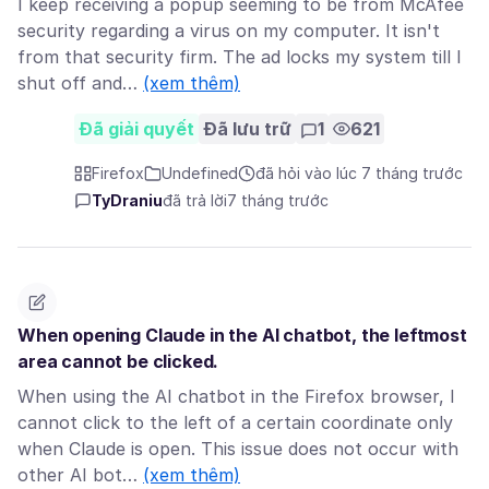
I keep receiving a popup seeming to be from McAfee
security regarding a virus on my computer. It isn't
from that security firm. The ad locks my system till I
shut off and…
(xem thêm)
Đã giải quyết
Đã lưu trữ
1
621
Firefox
Undefined
đã hỏi vào lúc 7 tháng trước
TyDraniu
đã trả lời
7 tháng trước
When opening Claude in the AI chatbot, the leftmost
area cannot be clicked.
When using the AI chatbot in the Firefox browser, I
cannot click to the left of a certain coordinate only
when Claude is open. This issue does not occur with
other AI bot…
(xem thêm)