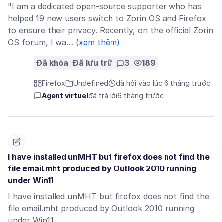
"I am a dedicated open-source supporter who has
helped 19 new users switch to Zorin OS and Firefox
to ensure their privacy. Recently, on the official Zorin
OS forum, I wa…
(xem thêm)
Đã khóa
Đã lưu trữ
3
189
Firefox
Undefined
đã hỏi vào lúc 6 tháng trước
Agent virtuel
đã trả lời
6 tháng trước
I have installed unMHT but firefox does not find the
file email.mht produced by Outlook 2010 running
under Win11
I have installed unMHT but firefox does not find the
file email.mht produced by Outlook 2010 running
under Win11