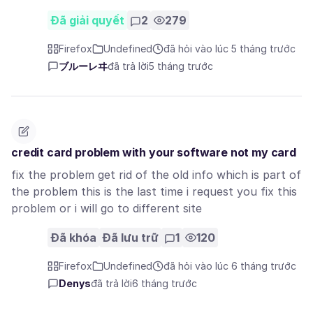
Đã giải quyết
2
279
Firefox
Undefined
đã hỏi vào lúc 5 tháng trước
ブルーレヰ
đã trả lời
5 tháng trước
credit card problem with your software not my card
fix the problem get rid of the old info which is part of
the problem this is the last time i request you fix this
problem or i will go to different site
Đã khóa
Đã lưu trữ
1
120
Firefox
Undefined
đã hỏi vào lúc 6 tháng trước
Denys
đã trả lời
6 tháng trước