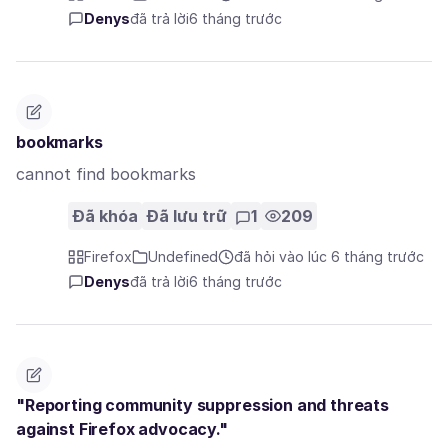
Denys
đã trả lời
6 tháng trước
bookmarks
cannot find bookmarks
Đã khóa
Đã lưu trữ
1
209
Firefox
Undefined
đã hỏi vào lúc 6 tháng trước
Denys
đã trả lời
6 tháng trước
"Reporting community suppression and threats
against Firefox advocacy."