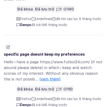
Đã khóa
Đã lưu trữ
1
140
Firefox
Undefined
đã hỏi vào lúc 6 tháng trước
Denys
đã trả lời
6 tháng trước
specific page doesnt keep my preferences
Hello i have a page https://www.futbol24.com/ (if not
alound please delete) in which i keep and watch
scores of my interest. Without any obvious reason
this is not possib…
(xem thêm)
Đã khóa
Đã lưu trữ
1
110
Firefox
Undefined
đã hỏi vào lúc 6 tháng trước
Denys
đã trả lời
6 tháng trước