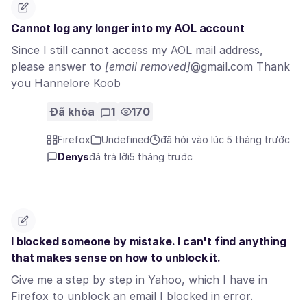
Cannot log any longer into my AOL account
Since I still cannot access my AOL mail address,
please answer to
[email removed]
@gmail.com Thank
you Hannelore Koob
Đã khóa
1
170
Firefox
Undefined
đã hỏi vào lúc 5 tháng trước
Denys
đã trả lời
5 tháng trước
I blocked someone by mistake. I can't find anything
that makes sense on how to unblock it.
Give me a step by step in Yahoo, which I have in
Firefox to unblock an email I blocked in error.