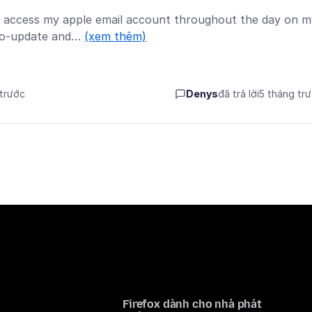
to access my apple email account throughout the day on m
uto-update and…
(xem thêm)
 trước
Denys
đã trả lời
5 tháng tr
Firefox dành cho nhà phát