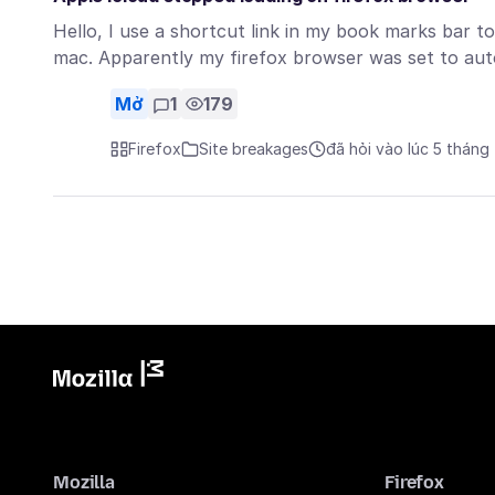
Hello, I use a shortcut link in my book marks bar 
mac. Apparently my firefox browser was set to a
Mở
1
179
Firefox
Site breakages
đã hỏi vào lúc 5 tháng
Mozilla
Firefox