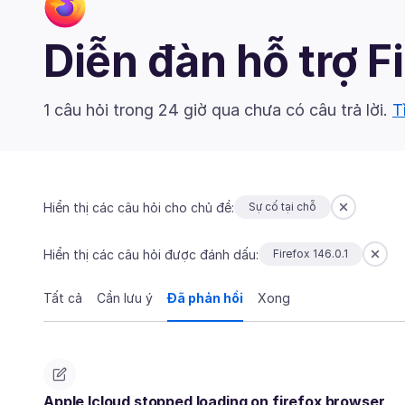
Diễn đàn hỗ trợ F
1 câu hỏi trong 24 giờ qua chưa có câu trả lời.
T
Hiển thị các câu hỏi cho chủ đề:
Sự cố tại chỗ
Hiển thị các câu hỏi được đánh dấu:
Firefox 146.0.1
Tất cả
Cần lưu ý
Đã phản hồi
Xong
Apple Icloud stopped loading on firefox browser