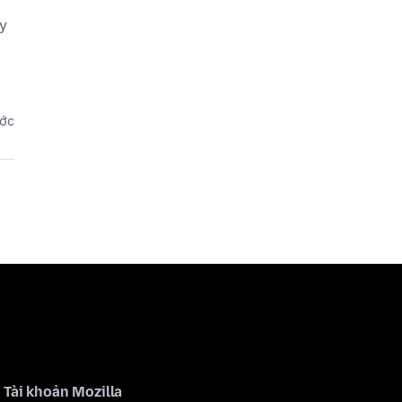
y
ước
Tài khoản Mozilla