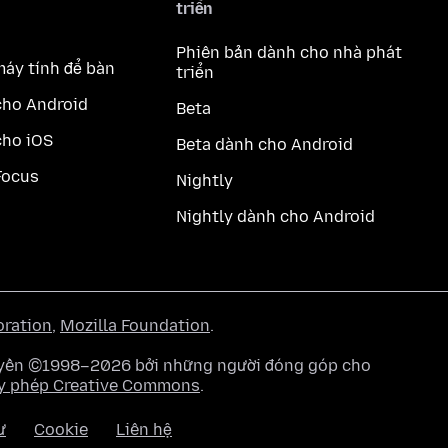
triển
Phiên bản dành cho nhà phát
máy tính để bàn
triển
cho Android
Beta
cho iOS
Beta dành cho Android
Focus
Nightly
Nightly dành cho Android
oration
,
Mozilla Foundation
.
quyền ©1998–2026 bởi những người đóng góp cho
y phép Creative Commons
.
ư
Cookie
Liên hệ