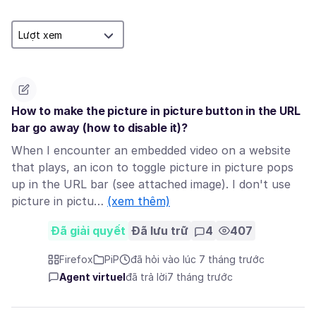
How to make the picture in picture button in the URL
bar go away (how to disable it)?
When I encounter an embedded video on a website
that plays, an icon to toggle picture in picture pops
up in the URL bar (see attached image). I don't use
picture in pictu…
(xem thêm)
Đã giải quyết
Đã lưu trữ
4
407
Firefox
PiP
đã hỏi vào lúc 7 tháng trước
Agent virtuel
đã trả lời
7 tháng trước