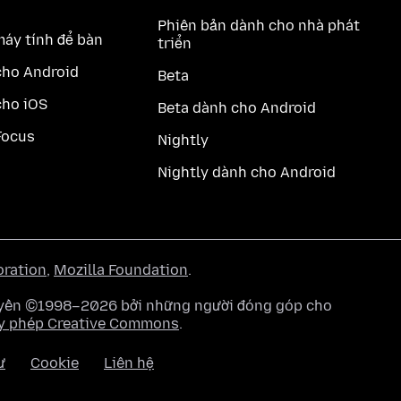
Phiên bản dành cho nhà phát
máy tính để bàn
triển
cho Android
Beta
cho iOS
Beta dành cho Android
Focus
Nightly
Nightly dành cho Android
oration
,
Mozilla Foundation
.
quyền ©1998–2026 bởi những người đóng góp cho
y phép Creative Commons
.
ư
Cookie
Liên hệ