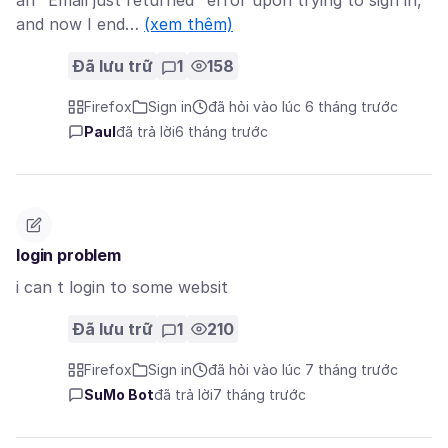
an "Email just returned" error upon trying to sign in,
and now I end…
(xem thêm)
Đã lưu trữ
1
158
Firefox
Sign in
đã hỏi vào lúc 6 tháng trước
Paul
đã trả lời
6 tháng trước
login problem
i can t login to some websit
Đã lưu trữ
1
210
Firefox
Sign in
đã hỏi vào lúc 7 tháng trước
SuMo Bot
đã trả lời
7 tháng trước