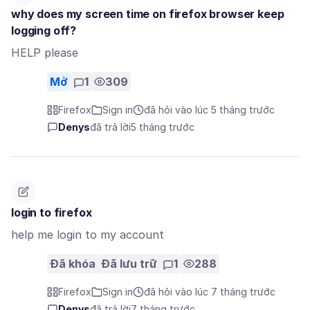
why does my screen time on firefox browser keep
logging off?
HELP please
Mở
1
309
Firefox
Sign in
đã hỏi vào lúc 5 tháng trước
Denys
đã trả lời
5 tháng trước
login to firefox
help me login to my account
Đã khóa
Đã lưu trữ
1
288
Firefox
Sign in
đã hỏi vào lúc 7 tháng trước
Denys
đã trả lời
7 tháng trước