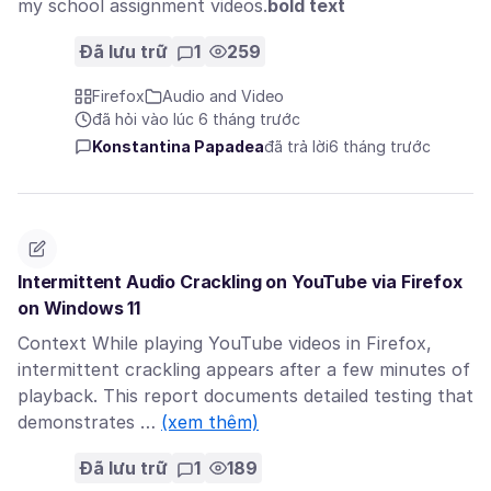
my school assignment videos.
bold text
Đã lưu trữ
1
259
Firefox
Audio and Video
đã hỏi vào lúc 6 tháng trước
Konstantina Papadea
đã trả lời
6 tháng trước
Intermittent Audio Crackling on YouTube via Firefox
on Windows 11
Context While playing YouTube videos in Firefox,
intermittent crackling appears after a few minutes of
playback. This report documents detailed testing that
demonstrates …
(xem thêm)
Đã lưu trữ
1
189