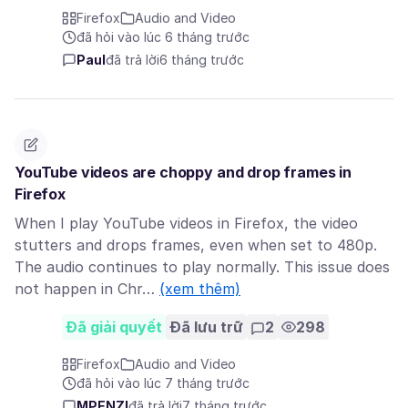
Firefox
Audio and Video
đã hỏi vào lúc 6 tháng trước
Paul
đã trả lời
6 tháng trước
YouTube videos are choppy and drop frames in
Firefox
When I play YouTube videos in Firefox, the video
stutters and drops frames, even when set to 480p.
The audio continues to play normally. This issue does
not happen in Chr…
(xem thêm)
Đã giải quyết
Đã lưu trữ
2
298
Firefox
Audio and Video
đã hỏi vào lúc 7 tháng trước
MPENZI
đã trả lời
7 tháng trước