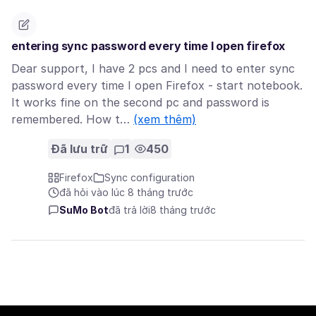
entering sync password every time I open firefox
Dear support, I have 2 pcs and I need to enter sync
password every time I open Firefox - start notebook.
It works fine on the second pc and password is
remembered. How t…
(xem thêm)
Đã lưu trữ
1
450
Firefox
Sync configuration
đã hỏi vào lúc 8 tháng trước
SuMo Bot
đã trả lời
8 tháng trước