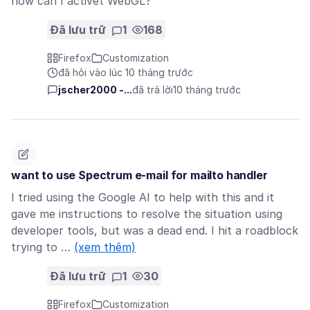
how can I activet WebGL?
Đã lưu trữ
1
168
Firefox
Customization
đã hỏi vào lúc 10 tháng trước
jscher2000 -...
đã trả lời
10 tháng trước
want to use Spectrum e-mail for mailto handler
I tried using the Google AI to help with this and it
gave me instructions to resolve the situation using
developer tools, but was a dead end. I hit a roadblock
trying to …
(xem thêm)
Đã lưu trữ
1
30
Firefox
Customization