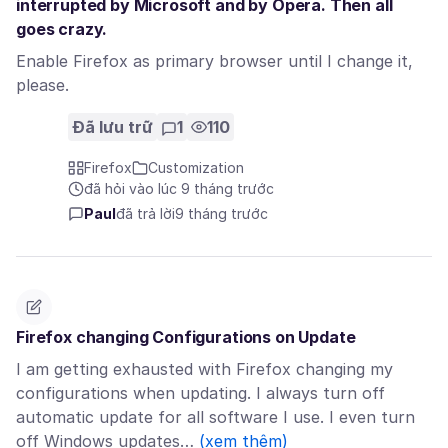
interrupted by Microsoft and by Opera. Then all
goes crazy.
Enable Firefox as primary browser until I change it,
please.
Đã lưu trữ
1
110
Firefox
Customization
đã hỏi vào lúc 9 tháng trước
Paul
đã trả lời
9 tháng trước
Firefox changing Configurations on Update
I am getting exhausted with Firefox changing my
configurations when updating. I always turn off
automatic update for all software I use. I even turn
off Windows updates…
(xem thêm)