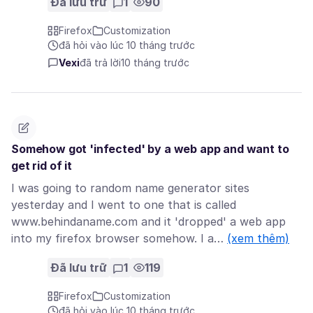
Đã lưu trữ
1
90
Firefox
Customization
đã hỏi vào lúc 10 tháng trước
Vexi
đã trả lời
10 tháng trước
Somehow got 'infected' by a web app and want to
get rid of it
I was going to random name generator sites
yesterday and I went to one that is called
www.behindaname.com and it 'dropped' a web app
into my firefox browser somehow. I a…
(xem thêm)
Đã lưu trữ
1
119
Firefox
Customization
đã hỏi vào lúc 10 tháng trước