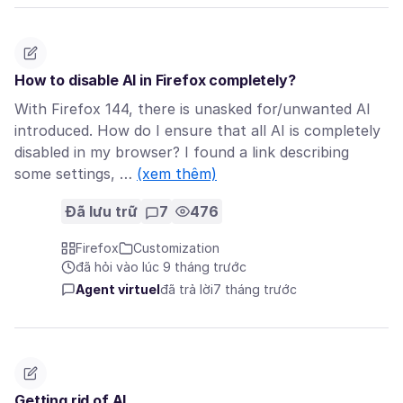
How to disable AI in Firefox completely?
With Firefox 144, there is unasked for/unwanted AI
introduced. How do I ensure that all AI is completely
disabled in my browser? I found a link describing
some settings, …
(xem thêm)
Đã lưu trữ
7
476
Firefox
Customization
đã hỏi vào lúc 9 tháng trước
Agent virtuel
đã trả lời
7 tháng trước
Getting rid of AI