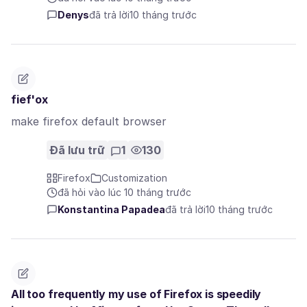
Denys
đã trả lời
10 tháng trước
fief'ox
make firefox default browser
Đã lưu trữ
1
130
Firefox
Customization
đã hỏi vào lúc 10 tháng trước
Konstantina Papadea
đã trả lời
10 tháng trước
All too frequently my use of Firefox is speedily