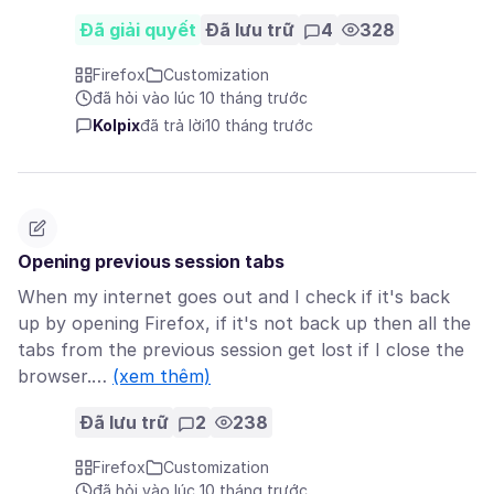
Đã giải quyết
Đã lưu trữ
4
328
Firefox
Customization
đã hỏi vào lúc 10 tháng trước
Kolpix
đã trả lời
10 tháng trước
Opening previous session tabs
When my internet goes out and I check if it's back
up by opening Firefox, if it's not back up then all the
tabs from the previous session get lost if I close the
browser.…
(xem thêm)
Đã lưu trữ
2
238
Firefox
Customization
đã hỏi vào lúc 10 tháng trước