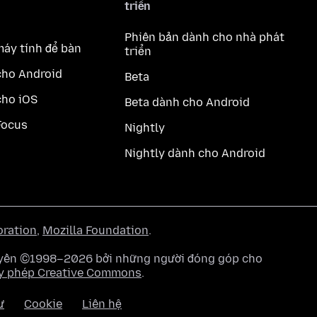
triển
Phiên bản dành cho nhà phát
máy tính để bàn
triển
cho Android
Beta
cho iOS
Beta dành cho Android
Focus
Nightly
Nightly dành cho Android
oration
,
Mozilla Foundation
.
quyền ©1998–2026 bởi những người đóng góp cho
y phép Creative Commons
.
ư
Cookie
Liên hệ