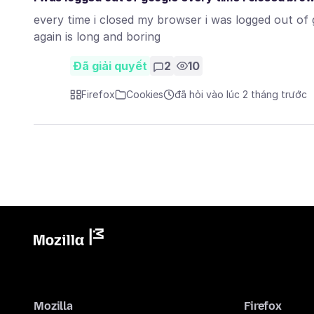
every time i closed my browser i was logged out of 
again is long and boring
Đã giải quyết
2
10
Firefox
Cookies
đã hỏi vào lúc 2 tháng trước
Mozilla
Firefox