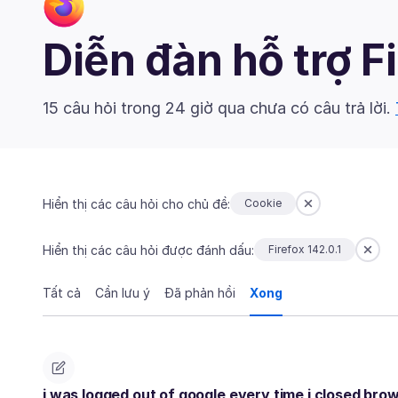
Diễn đàn hỗ trợ F
15 câu hỏi trong 24 giờ qua chưa có câu trả lời.
Hiển thị các câu hỏi cho chủ đề:
Cookie
Hiển thị các câu hỏi được đánh dấu:
Firefox 142.0.1
Tất cả
Cần lưu ý
Đã phản hồi
Xong
i was logged out of google every time i closed brow