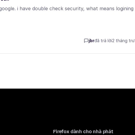
google. i have double check security, what means logining
jbr
đã trả lời
2 tháng tr
Firefox dành cho nhà phát