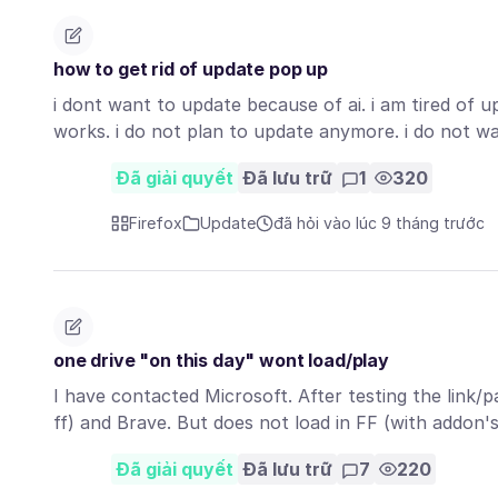
how to get rid of update pop up
i dont want to update because of ai. i am tired of
works. i do not plan to update anymore. i do not w
Đã giải quyết
Đã lưu trữ
1
320
Firefox
Update
đã hỏi vào lúc 9 tháng trước
one drive "on this day" wont load/play
I have contacted Microsoft. After testing the link/
ff) and Brave. But does not load in FF (with addon'
Đã giải quyết
Đã lưu trữ
7
220