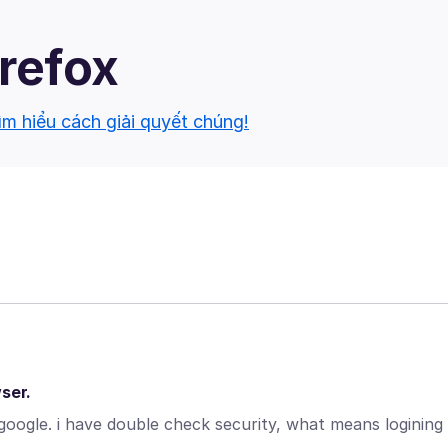
irefox
ìm hiểu cách giải quyết chúng!
ser.
google. i have double check security, what means logining