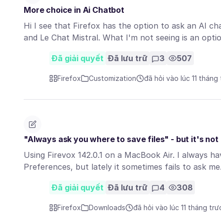
More choice in Ai Chatbot
Hi I see that Firefox has the option to ask an AI c
and Le Chat Mistral. What I'm not seeing is an opt
Đã giải quyết
Đã lưu trữ
3
507
Firefox
Customization
đã hỏi vào lúc 11 tháng
"Always ask you where to save files" - but it's not
Using Firevox 142.0.1 on a MacBook Air. I always ha
Preferences, but lately it sometimes fails to ask m
Đã giải quyết
Đã lưu trữ
4
308
Firefox
Downloads
đã hỏi vào lúc 11 tháng trư