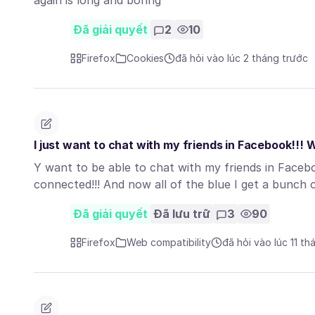
again is long and boring
Đã giải quyết
2
10
Firefox
Cookies
đã hỏi vào lúc 2 tháng trước
I just want to chat with my friends in Facebook!!! 
Y want to be able to chat with my friends in Facebo
connected!!! And now all of the blue I get a bunch
Đã giải quyết
Đã lưu trữ
3
90
Firefox
Web compatibility
đã hỏi vào lúc 11 th