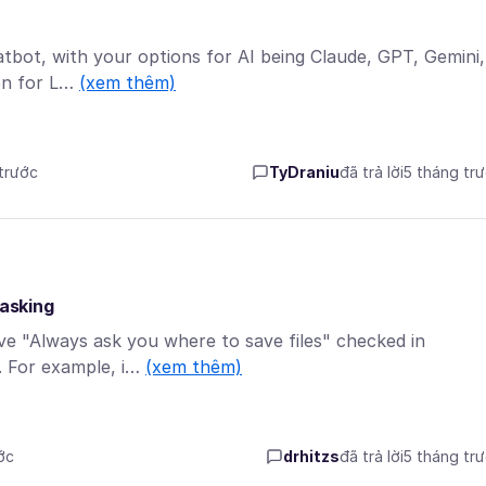
hatbot, with your options for AI being Claude, GPT, Gemini,
ion for L…
(xem thêm)
 trước
TyDraniu
đã trả lời
5 tháng tr
 asking
ve "Always ask you where to save files" checked in
e. For example, i…
(xem thêm)
ớc
drhitzs
đã trả lời
5 tháng tr