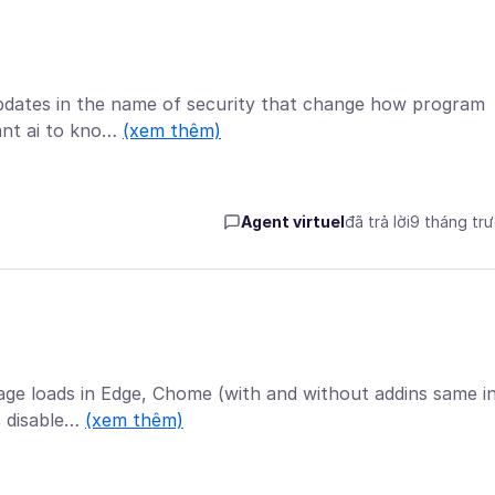
 updates in the name of security that change how program
ant ai to kno…
(xem thêm)
Agent virtuel
đã trả lời
9 tháng tr
page loads in Edge, Chome (with and without addins same i
s disable…
(xem thêm)