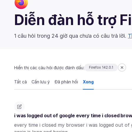
Diễn đàn hỗ trợ F
1 câu hỏi trong 24 giờ qua chưa có câu trả lời.
T
Hiển thị các câu hỏi được đánh dấu:
Firefox 142.0.1
Tất cả
Cần lưu ý
Đã phản hồi
Xong
i was logged out of google every time i closed brow
every time i closed my browser i was logged out of 