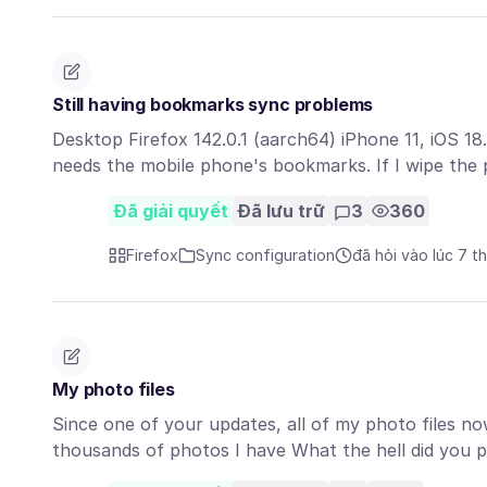
Still having bookmarks sync problems
Desktop Firefox 142.0.1 (aarch64) iPhone 11, iOS 18.
needs the mobile phone's bookmarks. If I wipe th
Đã giải quyết
Đã lưu trữ
3
360
Firefox
Sync configuration
đã hỏi vào lúc 7 t
My photo files
Since one of your updates, all of my photo files n
thousands of photos I have What the hell did you 