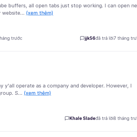
be buffers, all open tabs just stop working. I can open n
ny website…
(xem thêm)
 tháng trước
jjk56
đã trả lời
7 tháng tr
way y'all operate as a company and developer. However, I
a group. S…
(xem thêm)
Khale Slade
đã trả lời
8 tháng tr