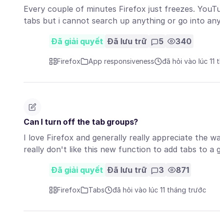
Every couple of minutes Firefox just freezes. YouTu
tabs but i cannot search up anything or go into a
Đã giải quyết
Đã lưu trữ
5
340
Firefox
App responsiveness
đã hỏi vào lúc 11
Can I turn off the tab groups?
I love Firefox and generally really appreciate the 
really don't like this new function to add tabs to 
Đã giải quyết
Đã lưu trữ
3
871
Firefox
Tabs
đã hỏi vào lúc 11 tháng trước