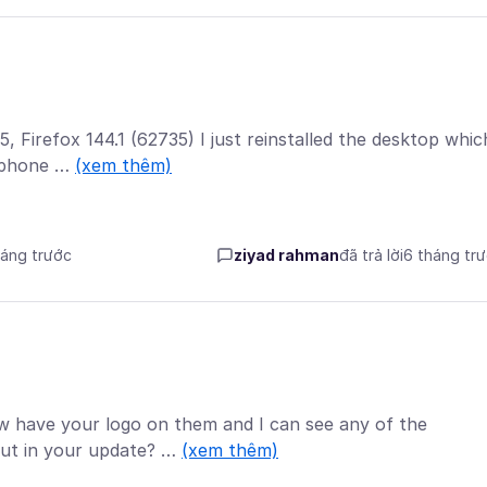
5, Firefox 144.1 (62735) I just reinstalled the desktop whic
e phone …
(xem thêm)
háng trước
ziyad rahman
đã trả lời
6 tháng tr
ow have your logo on them and I can see any of the
put in your update? …
(xem thêm)