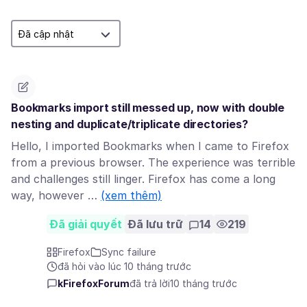
Bookmarks import still messed up, now with double
nesting and duplicate/triplicate directories?
Hello, I imported Bookmarks when I came to Firefox
from a previous browser. The experience was terrible
and challenges still linger. Firefox has come a long
way, however …
(xem thêm)
Đã giải quyết
Đã lưu trữ
14
219
Firefox
Sync failure
đã hỏi vào lúc 10 tháng trước
kFirefoxForum
đã trả lời
10 tháng trước