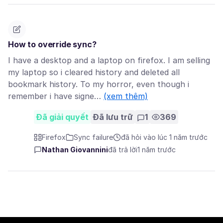
How to override sync?
I have a desktop and a laptop on firefox. I am selling
my laptop so i cleared history and deleted all
bookmark history. To my horror, even though i
remember i have signe…
(xem thêm)
Đã giải quyết
Đã lưu trữ
1
369
Firefox
Sync failure
đã hỏi vào lúc 1 năm trước
Nathan Giovannini
đã trả lời
1 năm trước