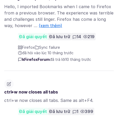
Hello, I imported Bookmarks when I came to Firefox
from a previous browser. The experience was terrible
and challenges still linger. Firefox has come a long
way, however …
(xem thêm)
Đã giải quyết
Đã lưu trữ
14
219
Firefox
Sync failure
đã hỏi vào lúc 10 tháng trước
kFirefoxForum
đã trả lời
10 tháng trước
ctrl+w now closes all tabs
ctrl+w now closes all tabs. Same as alt+F4.
Đã giải quyết
Đã lưu trữ
1
399