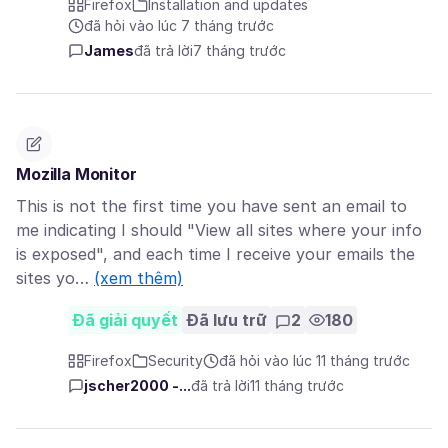
Firefox
Installation and updates
đã hỏi vào lúc 7 tháng trước
James
đã trả lời
7 tháng trước
Mozilla Monitor
This is not the first time you have sent an email to
me indicating I should "View all sites where your info
is exposed", and each time I receive your emails the
sites yo…
(xem thêm)
Đã giải quyết
Đã lưu trữ
2
180
Firefox
Security
đã hỏi vào lúc 11 tháng trước
jscher2000 -...
đã trả lời
11 tháng trước