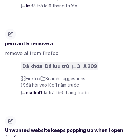
liz
đã trả lời
6 tháng trước
permantly remove ai
remove ai from firefox
Đã khóa
Đã lưu trữ
3
209
Firefox
Search suggestions
đã hỏi vào lúc 1 năm trước
niallcd1
đã trả lời
6 tháng trước
Unwanted website keeps popping up when I open