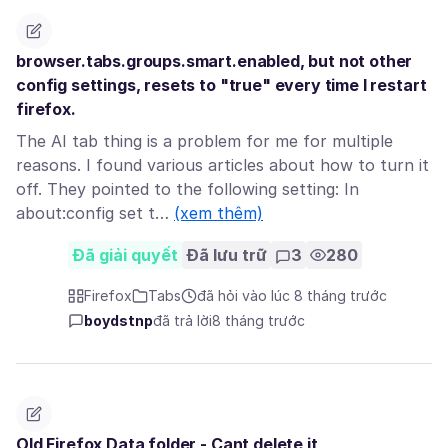
browser.tabs.groups.smart.enabled, but not other
config settings, resets to "true" every time I restart
firefox.
The AI tab thing is a problem for me for multiple
reasons. I found various articles about how to turn it
off. They pointed to the following setting: In
about:config set t…
(xem thêm)
Đã giải quyết
Đã lưu trữ
3
280
Firefox
Tabs
đã hỏi vào lúc 8 tháng trước
boydstnp
đã trả lời
8 tháng trước
Old Firefox Data folder - Cant delete it