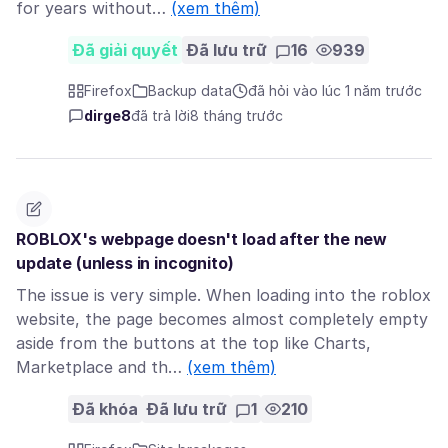
for years without…
(xem thêm)
Đã giải quyết
Đã lưu trữ
16
939
Firefox
Backup data
đã hỏi vào lúc 1 năm trước
dirge8
đã trả lời
8 tháng trước
ROBLOX's webpage doesn't load after the new
update (unless in incognito)
The issue is very simple. When loading into the roblox
website, the page becomes almost completely empty
aside from the buttons at the top like Charts,
Marketplace and th…
(xem thêm)
Đã khóa
Đã lưu trữ
1
210