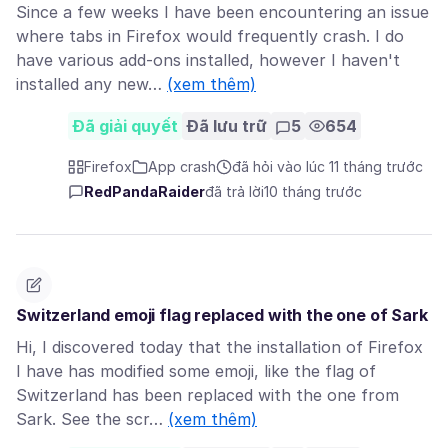
Since a few weeks I have been encountering an issue
where tabs in Firefox would frequently crash. I do
have various add-ons installed, however I haven't
installed any new…
(xem thêm)
Đã giải quyết
Đã lưu trữ
5
654
Firefox
App crash
đã hỏi vào lúc 11 tháng trước
RedPandaRaider
đã trả lời
10 tháng trước
Switzerland emoji flag replaced with the one of Sark
Hi, I discovered today that the installation of Firefox
I have has modified some emoji, like the flag of
Switzerland has been replaced with the one from
Sark. See the scr…
(xem thêm)