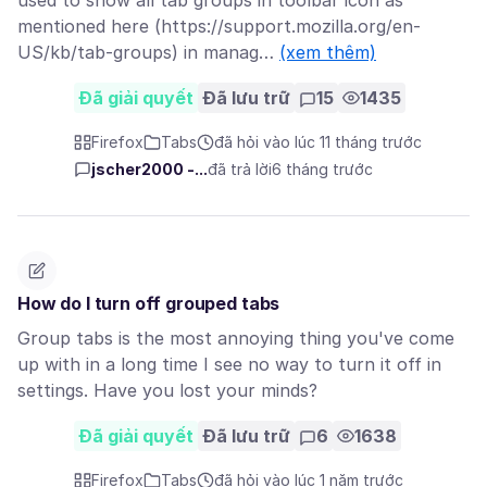
used to show all tab groups in toolbar icon as
mentioned here (https://support.mozilla.org/en-
US/kb/tab-groups) in manag…
(xem thêm)
Đã giải quyết
Đã lưu trữ
15
1435
Firefox
Tabs
đã hỏi vào lúc 11 tháng trước
jscher2000 -...
đã trả lời
6 tháng trước
How do I turn off grouped tabs
Group tabs is the most annoying thing you've come
up with in a long time I see no way to turn it off in
settings. Have you lost your minds?
Đã giải quyết
Đã lưu trữ
6
1638
Firefox
Tabs
đã hỏi vào lúc 1 năm trước