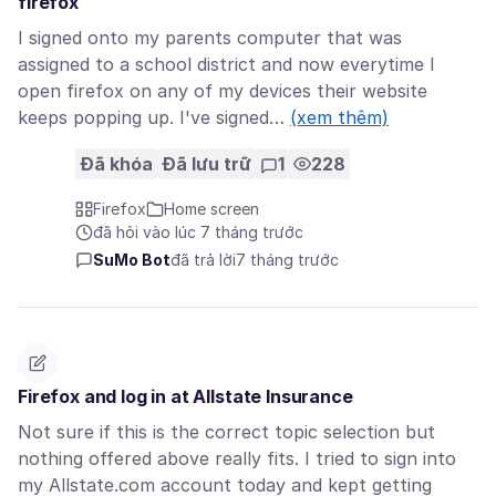
firefox
I signed onto my parents computer that was
assigned to a school district and now everytime I
open firefox on any of my devices their website
keeps popping up. I've signed…
(xem thêm)
Đã khóa
Đã lưu trữ
1
228
Firefox
Home screen
đã hỏi vào lúc 7 tháng trước
SuMo Bot
đã trả lời
7 tháng trước
Firefox and log in at Allstate Insurance
Not sure if this is the correct topic selection but
nothing offered above really fits. I tried to sign into
my Allstate.com account today and kept getting