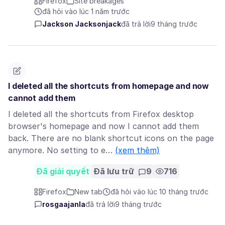
Firefox
Site breakages
đã hỏi vào lúc 1 năm trước
Jackson Jacksonjack
đã trả lời
9 tháng trước
I deleted all the shortcuts from homepage and now
cannot add them
I deleted all the shortcuts from Firefox desktop
browser's homepage and now I cannot add them
back. There are no blank shortcut icons on the page
anymore. No setting to e…
(xem thêm)
Đã giải quyết
Đã lưu trữ
9
716
Firefox
New tab
đã hỏi vào lúc 10 tháng trước
rosgaajanla
đã trả lời
9 tháng trước