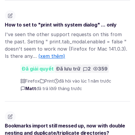
How to set to "print with system dialog" ... only
I've seen the other support requests on this from
the past. Setting " print.tab_modal.enabled = false "
doesn't seem to work now (Firefox for Mac 141.0.3).
Is there any…
(xem thêm)
Đã giải quyết
Đã lưu trữ
2
359
Firefox
Print
đã hỏi vào lúc 1 năm trước
Matt
đã trả lời
9 tháng trước
Bookmarks import still messed up, now with double
nesting and duplicate/triplicate directories?