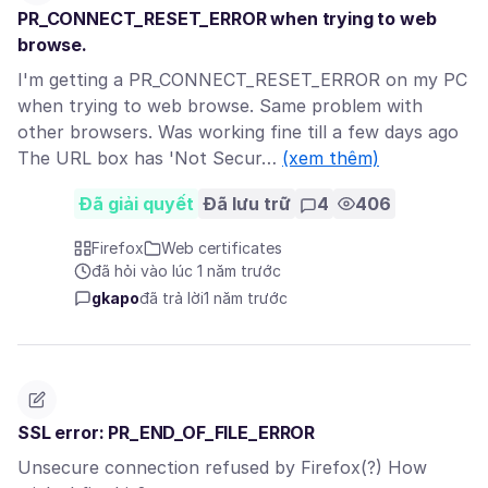
PR_CONNECT_RESET_ERROR when trying to web
browse.
I'm getting a PR_CONNECT_RESET_ERROR on my PC
when trying to web browse. Same problem with
other browsers. Was working fine till a few days ago
The URL box has 'Not Secur…
(xem thêm)
Đã giải quyết
Đã lưu trữ
4
406
Firefox
Web certificates
đã hỏi vào lúc 1 năm trước
gkapo
đã trả lời
1 năm trước
SSL error: PR_END_OF_FILE_ERROR
Unsecure connection refused by Firefox(?) How