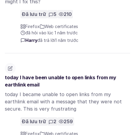
might I fix this?
Đã lưu trữ
5
210
Firefox
Web certificates
đã hỏi vào lúc 1 năm trước
Harry
đã trả lời
1 năm trước
today I have been unable to open links from my
earthlink email
today I became unable to open links from my
earthlink email with a message that they were not
secure. This is very frustrating
Đã lưu trữ
2
259
Firefox
Web certificates