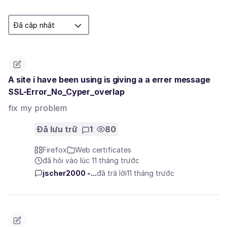
A site i have been using is giving a a errer message
SSL-Error_No_Cyper_overlap
fix my problem
Đã lưu trữ
1
80
Firefox
Web certificates
đã hỏi vào lúc 11 tháng trước
jscher2000 -...
đã trả lời
11 tháng trước