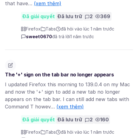
that have…
(xem thêm)
Đã giải quyết
Đã lưu trữ
2
369
Firefox
Tabs
đã hỏi vào lúc 1 năm trước
sweet0670
đã trả lời
1 năm trước
The '+' sign on the tab bar no longer appears
I updated Firefox this morning to 139.0.4 on my Mac
and now the '+' sign to add a new tab no longer
appears on the tab bar. I can still add new tabs with
Command T howev…
(xem thêm)
Đã giải quyết
Đã lưu trữ
2
160
Firefox
Tabs
đã hỏi vào lúc 1 năm trước