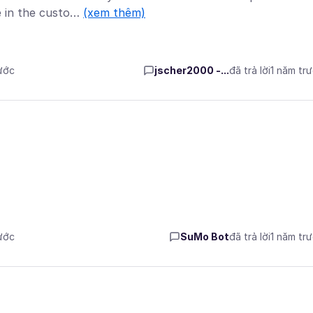
e in the custo…
(xem thêm)
rước
jscher2000 -...
đã trả lời
1 năm tr
rước
SuMo Bot
đã trả lời
1 năm tr