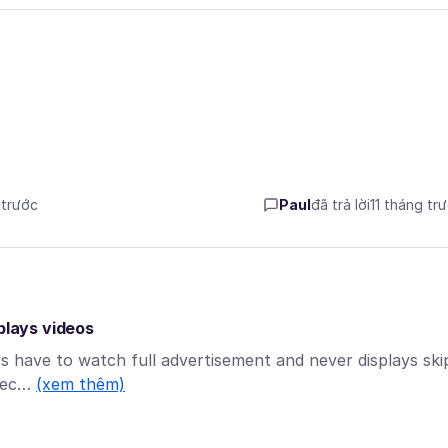
 trước
Paul
đã trả lời
11 tháng tr
plays videos
s have to watch full advertisement and never displays ski
 rec…
(xem thêm)