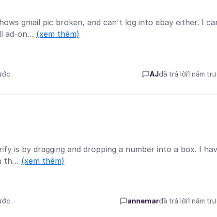
hows gmail pic broken, and can't log into ebay either. I ca
all ad-on…
(xem thêm)
rước
AJ
đã trả lời
1 năm tr
erify is by dragging and dropping a number into a box. I ha
on th…
(xem thêm)
rước
annemar
đã trả lời
1 năm tr