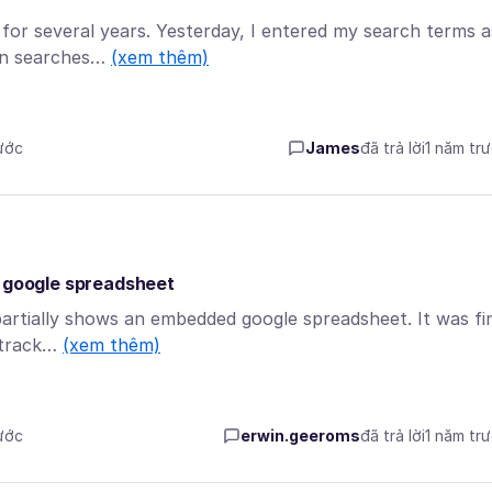
for several years. Yesterday, I entered my search terms a
ven searches…
(xem thêm)
rước
James
đã trả lời
1 năm tr
d google spreadsheet
 partially shows an embedded google spreadsheet. It was fi
d track…
(xem thêm)
rước
erwin.geeroms
đã trả lời
1 năm tr