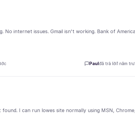
. No internet issues. Gmail isn't working. Bank of Americ
rước
Paul
đã trả lời
1 năm tr
ot found. I can run lowes site normally using MSN, Chrome