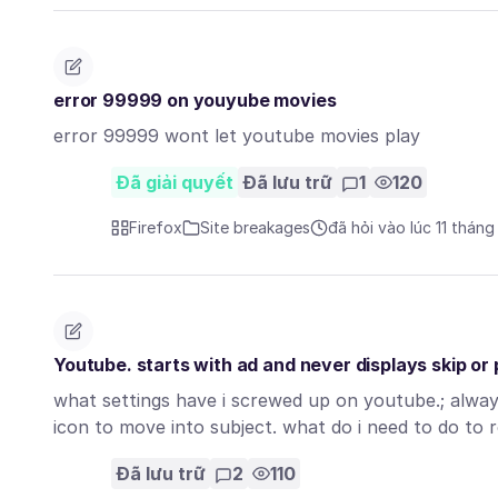
error 99999 on youyube movies
error 99999 wont let youtube movies play
Đã giải quyết
Đã lưu trữ
1
120
Firefox
Site breakages
đã hỏi vào lúc 11 tháng
Youtube. starts with ad and never displays skip or 
what settings have i screwed up on youtube.; alway
icon to move into subject. what do i need to do to
Đã lưu trữ
2
110