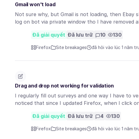
Gmail won't load
Not sure why, but Gmail is not loading, then Ebay s
log on bot via private window tho I have removed 
Đã giải quyết
Đã lưu trữ
10
130
Firefox
Site breakages
đã hỏi vào lúc 1 năm t
Drag and drop not working for validation
I regularly fill out surveys and one way I have to v
noticed that since I updated Firefox, when I click 
Đã giải quyết
Đã lưu trữ
4
130
Firefox
Site breakages
đã hỏi vào lúc 1 năm t