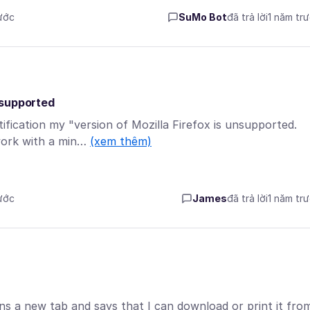
rước
SuMo Bot
đã trả lời
1 năm tr
nsupported
fication my "version of Mozilla Firefox is unsupported.
work with a min…
(xem thêm)
rước
James
đã trả lời
1 năm tr
s a new tab and says that I can download or print it fro