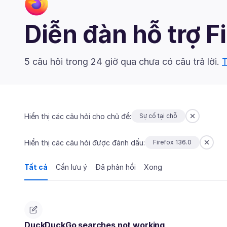
Diễn đàn hỗ trợ F
5 câu hỏi trong 24 giờ qua chưa có câu trả lời.
T
Hiển thị các câu hỏi cho chủ đề:
Sự cố tại chỗ
Hiển thị các câu hỏi được đánh dấu:
Firefox 136.0
Tất cả
Cần lưu ý
Đã phản hồi
Xong
DuckDuckGo searches not working