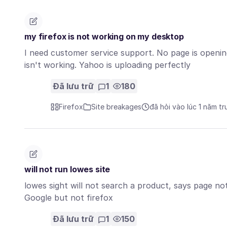
my firefox is not working on my desktop
I need customer service support. No page is opening
isn't working. Yahoo is uploading perfectly
Đã lưu trữ
1
180
Firefox
Site breakages
đã hỏi vào lúc 1 năm t
will not run lowes site
lowes sight will not search a product, says page n
Google but not firefox
Đã lưu trữ
1
150