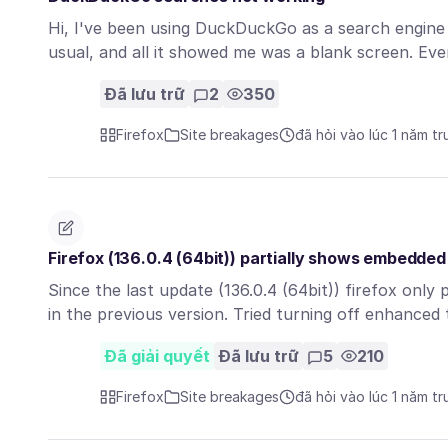
Hi, I've been using DuckDuckGo as a search engine 
usual, and all it showed me was a blank screen. E
Đã lưu trữ
2
350
Firefox
Site breakages
đã hỏi vào lúc 1 năm t
Firefox (136.0.4 (64bit)) partially shows embedde
Since the last update (136.0.4 (64bit)) firefox only
in the previous version. Tried turning off enhance
Đã giải quyết
Đã lưu trữ
5
210
Firefox
Site breakages
đã hỏi vào lúc 1 năm t