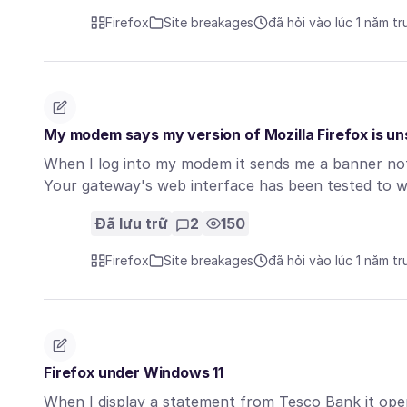
Firefox
Site breakages
đã hỏi vào lúc 1 năm t
My modem says my version of Mozilla Firefox is u
When I log into my modem it sends me a banner noti
Your gateway's web interface has been tested to 
Đã lưu trữ
2
150
Firefox
Site breakages
đã hỏi vào lúc 1 năm t
Firefox under Windows 11
When I display a statement from Tesco Bank it open