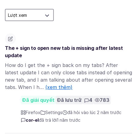
The + sign to open new tab is missing after latest
update
How do I get the + sign back on my tabs? After
latest update I can only close tabs instead of opening
new tab, and I am talking about after opening several
tabs. When I h…
(xem thêm)
Đã giải quyết
Đã lưu trữ
4
783
Firefox
Settings
đã hỏi vào lúc 2 năm trước
cor-el
đã trả lời
1 năm trước