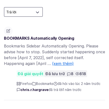
BOOKMARKS Automatically Opening
Bookmarks Sidebar Automatically Opening. Please
advise how to stop. Suddenly started happening once
before [April 7, 2022], self corrected itself.
Happening again [April …
(xem thêm)
Đã giải quyết
Đã lưu trữ
8
818
Firefox
Bookmarks
đã hỏi vào lúc 2 năm trước
chris.r.hargrave
đã trả lời
1 năm trước