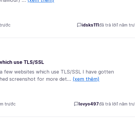
behaviour) …
(xem thêm)
 trước
idsks111
đã trả lời
1 năm tr
hich use TLS/SSL
o a few websites which use TLS/SSL I have gotten
hed screenshot for more det…
(xem thêm)
ăm trước
lovyo497
đã trả lời
1 năm tr