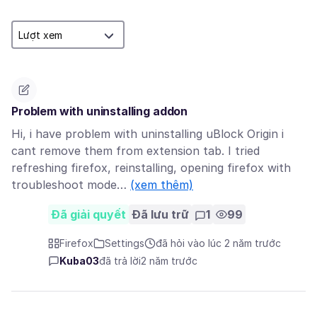
Problem with uninstalling addon
Hi, i have problem with uninstalling uBlock Origin i
cant remove them from extension tab. I tried
refreshing firefox, reinstalling, opening firefox with
troubleshoot mode…
(xem thêm)
Đã giải quyết
Đã lưu trữ
1
99
Firefox
Settings
đã hỏi vào lúc 2 năm trước
Kuba03
đã trả lời
2 năm trước