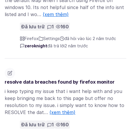
the default Map when I search using Firefox on
windows 10. Its not helpful since half of the info isnt
listed and I wo…
(xem thêm)
Đã lưu trữ
1
160
Firefox
Settings
đã hỏi vào lúc 2 năm trước
zeroknight
đã trả lời
2 năm trước
resolve data breaches found by firefox monitor
i keep typing my issue that i want help with and you
keep bringing me back to this page but offer no
resolution to my issue. i simply want to know how to
RESOLVE the dat…
(xem thêm)
Đã lưu trữ
1
160