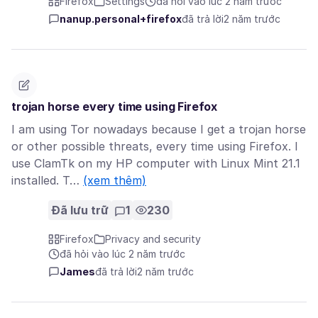
Firefox
Settings
đã hỏi vào lúc 2 năm trước
nanup.personal+firefox
đã trả lời
2 năm trước
trojan horse every time using Firefox
I am using Tor nowadays because I get a trojan horse
or other possible threats, every time using Firefox. I
use ClamTk on my HP computer with Linux Mint 21.1
installed. T…
(xem thêm)
Đã lưu trữ
1
230
Firefox
Privacy and security
đã hỏi vào lúc 2 năm trước
James
đã trả lời
2 năm trước