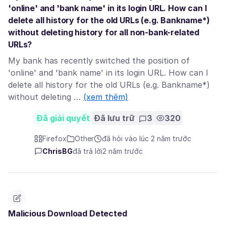
'online' and 'bank name' in its login URL. How can I
delete all history for the old URLs (e.g. Bankname*)
without deleting history for all non-bank-related
URLs?
My bank has recently switched the position of
'online' and 'bank name' in its login URL. How can I
delete all history for the old URLs (e.g. Bankname*)
without deleting …
(xem thêm)
Đã giải quyết
Đã lưu trữ
3
320
Firefox
Other
đã hỏi vào lúc 2 năm trước
ChrisBG
đã trả lời
2 năm trước
Malicious Download Detected