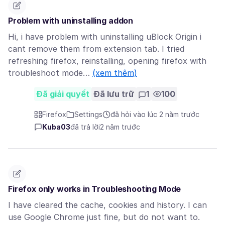
Problem with uninstalling addon
Hi, i have problem with uninstalling uBlock Origin i
cant remove them from extension tab. I tried
refreshing firefox, reinstalling, opening firefox with
troubleshoot mode…
(xem thêm)
Đã giải quyết
Đã lưu trữ
1
100
Firefox
Settings
đã hỏi vào lúc 2 năm trước
Kuba03
đã trả lời
2 năm trước
Firefox only works in Troubleshooting Mode
I have cleared the cache, cookies and history. I can
use Google Chrome just fine, but do not want to.