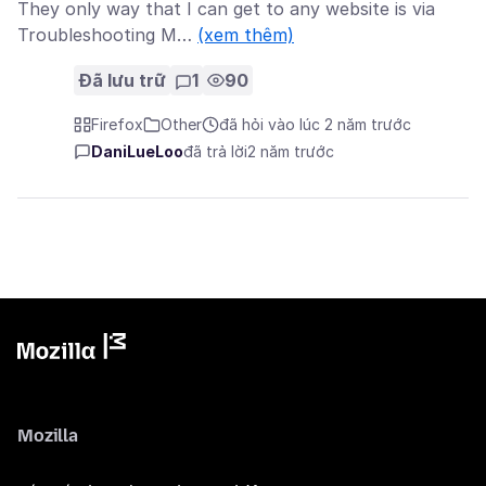
They only way that I can get to any website is via
Troubleshooting M…
(xem thêm)
Đã lưu trữ
1
90
Firefox
Other
đã hỏi vào lúc 2 năm trước
DaniLueLoo
đã trả lời
2 năm trước
Mozilla