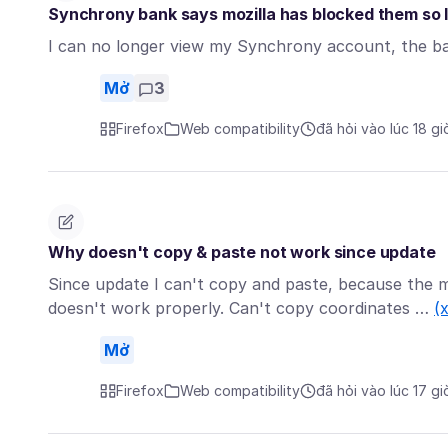
Synchrony bank says mozilla has blocked them so I 
I can no longer view my Synchrony account, the b
Mở
3
Firefox
Web compatibility
đã hỏi vào lúc 18 gi
Why doesn't copy & paste not work since update
Since update I can't copy and paste, because the 
doesn't work properly. Can't copy coordinates …
(
Mở
Firefox
Web compatibility
đã hỏi vào lúc 17 gi