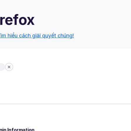
irefox
ìm hiểu cách giải quyết chúng!
b
gin Information