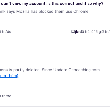
can't view my account, is this correct and if so why?
ank says Mozilla has blocked them use Chrome
ờ trước
jbr
đã trả lời
16 giờ tr
menu is partly deleted. Since Update Geocaching.com
xem thêm)
ờ trước