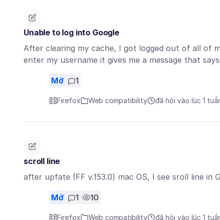
Unable to log into Google
After clearing my cache, I got logged out of all of
enter my username it gives me a message that say
Mở
1
Firefox
Web compatibility
đã hỏi vào lúc 1 tuầ
scroll line
after upfate (FF v.153.0) mac OS, I see sroll line in
Mở
1
10
Firefox
Web compatibility
đã hỏi vào lúc 1 tuầ