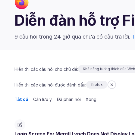
Diễn đàn hỗ trợ F
9 câu hỏi trong 24 giờ qua chưa có câu trả lời.
T
Hiển thị các câu hỏi cho chủ đề:
Khả năng tương thích của We
Hiển thị các câu hỏi được đánh dấu:
firefox
Tất cả
Cần lưu ý
Đã phản hồi
Xong
Login Screen For Merrill Lynch Does Not Display Lo