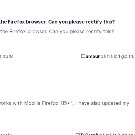
the Firefox browser. Can you please rectify this?
the Firefox browser. Can you please rectify this?
ờ trước
amoun
đã trả lời
1 giờ tr
rks with Mozilla Firefox 115+". I have also updated my