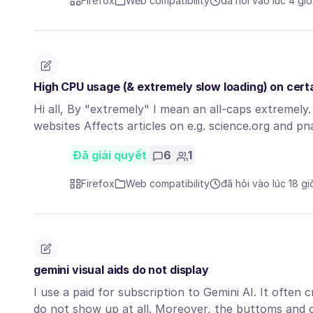
Firefox
Web compatibility
đã hỏi vào lúc 4 gi
High CPU usage (& extremely slow loading) on certa
Hi all, By "extremely" I mean an all-caps extremely.
websites Affects articles on e.g. science.org and p
Đã giải quyết
6
1
Firefox
Web compatibility
đã hỏi vào lúc 18 gi
gemini visual aids do not display
I use a paid for subscription to Gemini AI. It ofte
do not show up at all. Moreover, the buttoms and