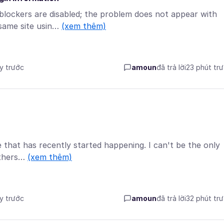
 blockers are disabled; the problem does not appear with
 same site usin…
(xem thêm)
ày trước
amoun
đã trả lời
23 phút tr
e that has recently started happening. I can't be the only
 others…
(xem thêm)
ày trước
amoun
đã trả lời
32 phút tr