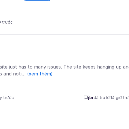
ờ trước
te just has to many issues. The site keeps hanging up an
es and noti…
(xem thêm)
ày trước
jbr
đã trả lời
14 giờ tr