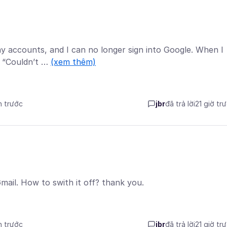
 my accounts, and I can no longer sign into Google. When I
s “Couldn’t …
(xem thêm)
n trước
jbr
đã trả lời
21 giờ tr
 Gmail. How to swith it off? thank you.
n trước
jbr
đã trả lời
21 giờ tr