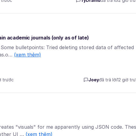
ờ trước
TyDraniu
đã trả lời
2 giờ tr
in academic journals (only as of late)
 Some bulletpoints: Tried deleting stored data of affected
nas.o…
(xem thêm)
ờ trước
Joey
đã trả lời
12 giờ tr
n creates "visuals" for me apparently using JSON code. The
 other UI …
(xem thêm)