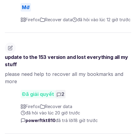
Mở
Firefox
Recover data
đã hỏi vào lúc 12 giờ trước
update to the 153 version and lost everything all my
stuff
please need help to recover all my bookmarks and
more
Đã giải quyết
2
Firefox
Recover data
đã hỏi vào lúc 20 giờ trước
powerftkt810
đã trả lời
18 giờ trước