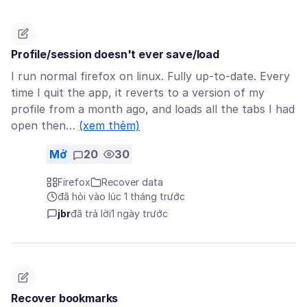
Profile/session doesn't ever save/load
I run normal firefox on linux. Fully up-to-date. Every
time I quit the app, it reverts to a version of my
profile from a month ago, and loads all the tabs I had
open then…
(xem thêm)
Mở
20
30
Firefox
Recover data
đã hỏi vào lúc 1 tháng trước
jbr
đã trả lời
1 ngày trước
Recover bookmarks