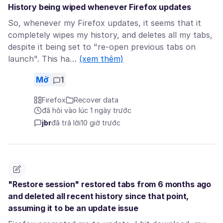
History being wiped whenever Firefox updates
So, whenever my Firefox updates, it seems that it
completely wipes my history, and deletes all my tabs,
despite it being set to "re-open previous tabs on
launch". This ha…
(xem thêm)
Mở
1
Firefox
Recover data
đã hỏi vào lúc 1 ngày trước
jbr
đã trả lời
10 giờ trước
"Restore session" restored tabs from 6 months ago
and deleted all recent history since that point,
assuming it to be an update issue