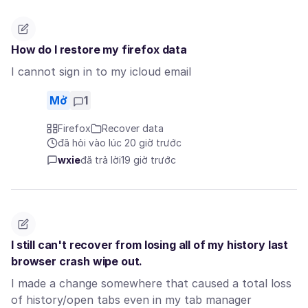
How do I restore my firefox data
I cannot sign in to my icloud email
Mở
1
Firefox
Recover data
đã hỏi vào lúc 20 giờ trước
wxie
đã trả lời
19 giờ trước
I still can't recover from losing all of my history last
browser crash wipe out.
I made a change somewhere that caused a total loss
of history/open tabs even in my tab manager