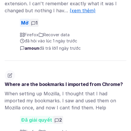
extension. I can't remember exactly what it was I
changed but nothing I hav…
(xem thêm)
Mở
1
Firefox
Recover data
đã hỏi vào lúc 1 ngày trước
amoun
đã trả lời
1 ngày trước
Where are the bookmarks I imported from Chrome?
When setting up Mozilla, I thought that I had
imported my bookmarks. I saw and used them on
Mozilla once, and now I cant find them. Help
Đã giải quyết
2