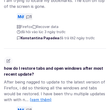
I am trying to locate my bookmarks. The icon on top
of the screen is gone.
Mở
1
Firefox
Recover data
đã hỏi vào lúc 3 ngày trước
Konstantina Papadea
đã trả lời
2 ngày trước
how do I restore tabs and open windows after most
recent update?
After being nagged to update to the latest version of
Firefox, i did so thinking all the windows and tabs
would be restored. I have been thru multiple updates
with with n…
(xem thêm)