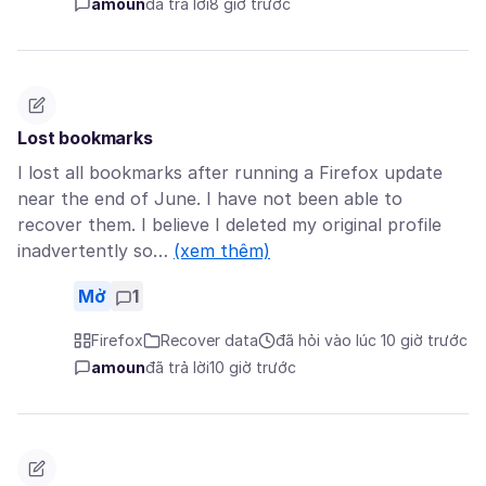
amoun
đã trả lời
8 giờ trước
Lost bookmarks
I lost all bookmarks after running a Firefox update
near the end of June. I have not been able to
recover them. I believe I deleted my original profile
inadvertently so…
(xem thêm)
Mở
1
Firefox
Recover data
đã hỏi vào lúc 10 giờ trước
amoun
đã trả lời
10 giờ trước