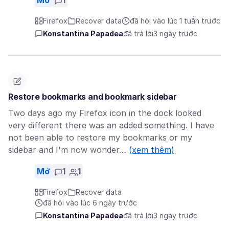
Mở
1
Firefox
Recover data
đã hỏi vào lúc 1 tuần trước
Konstantina Papadea
đã trả lời
3 ngày trước
Restore bookmarks and bookmark sidebar
Two days ago my Firefox icon in the dock looked
very different there was an added something. I have
not been able to restore my bookmarks or my
sidebar and I'm now wonder…
(xem thêm)
Mở
1
1
Firefox
Recover data
đã hỏi vào lúc 6 ngày trước
Konstantina Papadea
đã trả lời
3 ngày trước