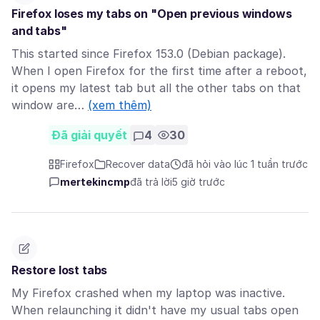
Firefox loses my tabs on "Open previous windows
and tabs"
This started since Firefox 153.0 (Debian package).
When I open Firefox for the first time after a reboot,
it opens my latest tab but all the other tabs on that
window are…
(xem thêm)
Đã giải quyết
4
30
Firefox
Recover data
đã hỏi vào lúc 1 tuần trước
mertekincmp
đã trả lời
5 giờ trước
Restore lost tabs
My Firefox crashed when my laptop was inactive.
When relaunching it didn't have my usual tabs open