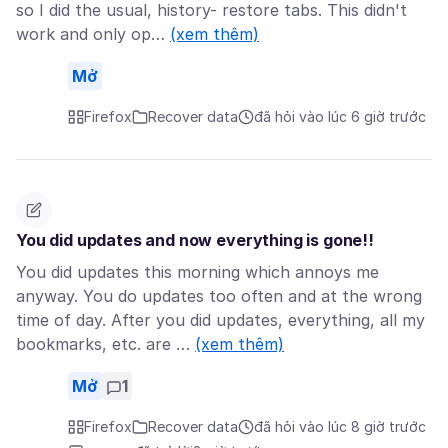
so I did the usual, history- restore tabs. This didn't
work and only op…
(xem thêm)
Mở
Firefox
Recover data
đã hỏi vào lúc 6 giờ trước
You did updates and now everything is gone!!
You did updates this morning which annoys me
anyway. You do updates too often and at the wrong
time of day. After you did updates, everything, all my
bookmarks, etc. are …
(xem thêm)
Mở
1
Firefox
Recover data
đã hỏi vào lúc 8 giờ trước