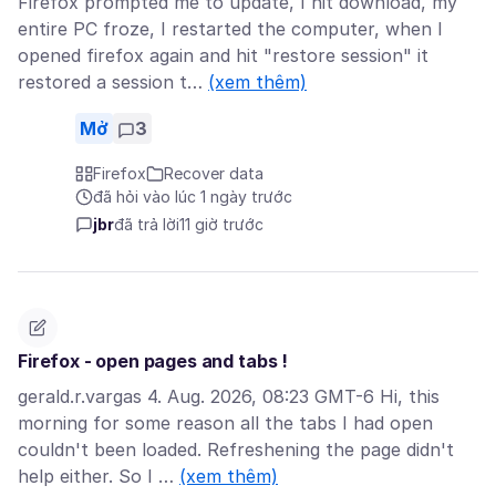
Firefox prompted me to update, I hit download, my
entire PC froze, I restarted the computer, when I
opened firefox again and hit "restore session" it
restored a session t…
(xem thêm)
Mở
3
Firefox
Recover data
đã hỏi vào lúc 1 ngày trước
jbr
đã trả lời
11 giờ trước
Firefox - open pages and tabs !
gerald.r.vargas 4. Aug. 2026, 08:23 GMT-6 Hi, this
morning for some reason all the tabs I had open
couldn't been loaded. Refreshening the page didn't
help either. So I …
(xem thêm)