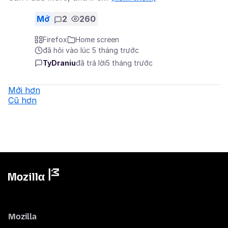
Mở
2
260
Firefox
Home screen
đã hỏi vào lúc 5 tháng trước
TyDraniu
đã trả lời
5 tháng trước
Mới hơn
Cũ hơn
Mozilla