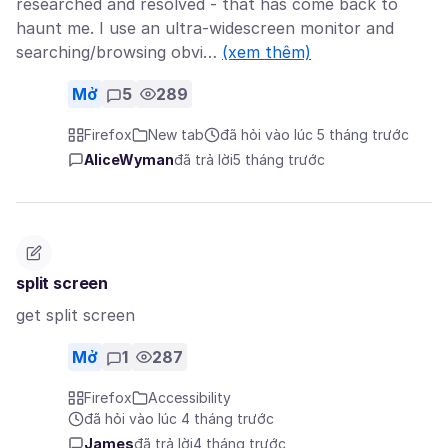
researched and resolved - that has come back to
haunt me. I use an ultra-widescreen monitor and
searching/browsing obvi…
(xem thêm)
Mở
5
289
Firefox
New tab
đã hỏi vào lúc 5 tháng trước
AliceWyman
đã trả lời
5 tháng trước
split screen
get split screen
Mở
1
287
Firefox
Accessibility
đã hỏi vào lúc 4 tháng trước
James
đã trả lời
4 tháng trước