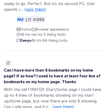
ready to go. Perfect. But on my second PC, that
specific i…
(xem thêm)
Mở
1
260
Firefox
Browser appearance
đã hỏi vào lúc 5 tháng trước
Denys
đã trả lời
5 tháng trước
Can I have more than 8 bookmarks on my home
page? If so how? I used to have at least four line of
bookmarks on my homw page. Thanks
With the old FIREFOX Start/home page I could have
up to 4 lines of bookmarks showing on my start
up/home page, but now there are only 8 showing.
Can I add more, and if s…
(xem thêm)