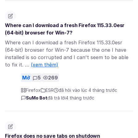
Where can I download a fresh Firefox 115.33.0esr
(64-bit) browser for Win-7?
Where can I download a fresh Firefox 115.33.0esr
(64-bit) browser for Win-7 because the one I have
installed is so corrupted and I can't seem to be able
to fix it. …
(xem thêm)
Mở
5
269
Firefox
ESR
đã hỏi vào lúc 4 tháng trước
SuMo Bot
đã trả lời
4 tháng trước
Firefox does no save tabs on shutdown