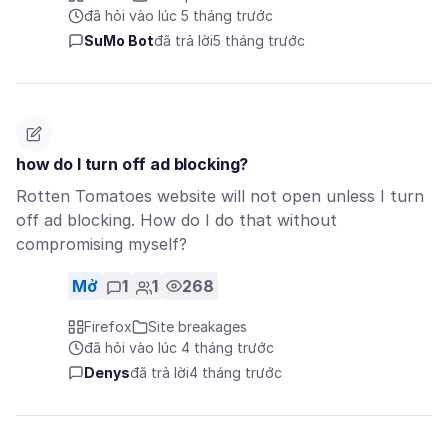
đã hỏi vào lúc 5 tháng trước
SuMo Bot
đã trả lời
5 tháng trước
how do I turn off ad blocking?
Rotten Tomatoes website will not open unless I turn
off ad blocking. How do I do that without
compromising myself?
Mở
1
1
268
Firefox
Site breakages
đã hỏi vào lúc 4 tháng trước
Denys
đã trả lời
4 tháng trước