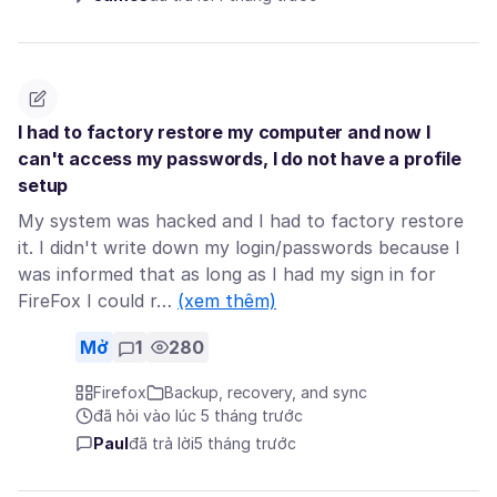
I had to factory restore my computer and now I
can't access my passwords, I do not have a profile
setup
My system was hacked and I had to factory restore
it. I didn't write down my login/passwords because I
was informed that as long as I had my sign in for
FireFox I could r…
(xem thêm)
Mở
1
280
Firefox
Backup, recovery, and sync
đã hỏi vào lúc 5 tháng trước
Paul
đã trả lời
5 tháng trước