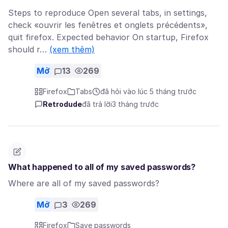
Steps to reproduce Open several tabs, in settings,
check «ouvrir les fenêtres et onglets précédents»,
quit firefox. Expected behavior On startup, Firefox
should r…
(xem thêm)
Mở
13
269
Firefox
Tabs
đã hỏi vào lúc 5 tháng trước
Retrodude
đã trả lời
3 tháng trước
What happened to all of my saved passwords?
Where are all of my saved passwords?
Mở
3
269
Firefox
Save passwords