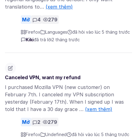
translations to…
(xem thêm)
Mở
4
279
Firefox
Languages
đã hỏi vào lúc 5 tháng trước
Kiki
đã trả lời
2 tháng trước
Canceled VPN, want my refund
I purchased Mozilla VPN (new customer) on
February 7th. I canceled my VPN subscription
yesterday (February 17th). When I signed up I was
told that I have a 30 day grace …
(xem thêm)
Mở
2
279
Firefox
Undefined
đã hỏi vào lúc 5 tháng trước