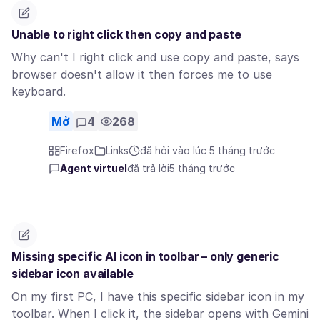
Unable to right click then copy and paste
Why can't I right click and use copy and paste, says
browser doesn't allow it then forces me to use
keyboard.
Mở
4
268
Firefox
Links
đã hỏi vào lúc 5 tháng trước
Agent virtuel
đã trả lời
5 tháng trước
Missing specific AI icon in toolbar – only generic
sidebar icon available
On my first PC, I have this specific sidebar icon in my
toolbar. When I click it, the sidebar opens with Gemini