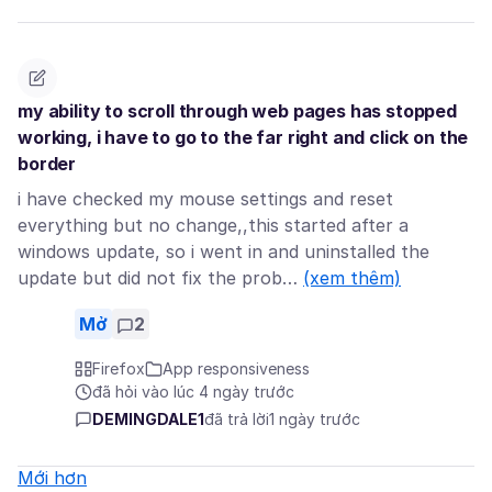
my ability to scroll through web pages has stopped
working, i have to go to the far right and click on the
border
i have checked my mouse settings and reset
everything but no change,,this started after a
windows update, so i went in and uninstalled the
update but did not fix the prob…
(xem thêm)
Mở
2
Firefox
App responsiveness
đã hỏi vào lúc 4 ngày trước
DEMINGDALE1
đã trả lời
1 ngày trước
Mới hơn