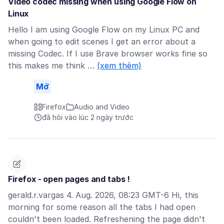
Video codec missing when using Google Flow on
Linux
Hello I am using Google Flow on my Linux PC and
when going to edit scenes I get an error about a
missing Codec. If I use Brave browser works fine so
this makes me think …
(xem thêm)
Mở
Firefox
Audio and Video
đã hỏi vào lúc 2 ngày trước
Firefox - open pages and tabs !
gerald.r.vargas 4. Aug. 2026, 08:23 GMT-6 Hi, this
morning for some reason all the tabs I had open
couldn't been loaded. Refreshening the page didn't