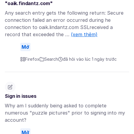
"oaik.findantz.com"
Any search entry gets the following return: Secure
connection failed an error occurred during he
connection to oaik.lindantz.com SSLreceived a
record that exceeded the …
(xem thêm)
Mở
Firefox
Search
đã hỏi vào lúc 1 ngày trước
Sign in issues
Why am I suddenly being asked to complete
numerous "puzzle pictures" prior to signing into my
account?
Mở