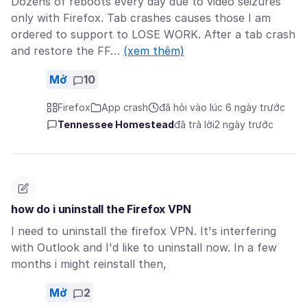
Dozens of reboots every day due to video seizures
only with Firefox. Tab crashes causes those I am
ordered to support to LOSE WORK. After a tab crash
and restore the FF…
(xem thêm)
Mở
10
Firefox
App crash
đã hỏi vào lúc 6 ngày trước
Tennessee Homestead
đã trả lời
2 ngày trước
how do i uninstall the Firefox VPN
I need to uninstall the firefox VPN. It's interfering
with Outlook and I'd like to uninstall now. In a few
months i might reinstall then,
Mở
2