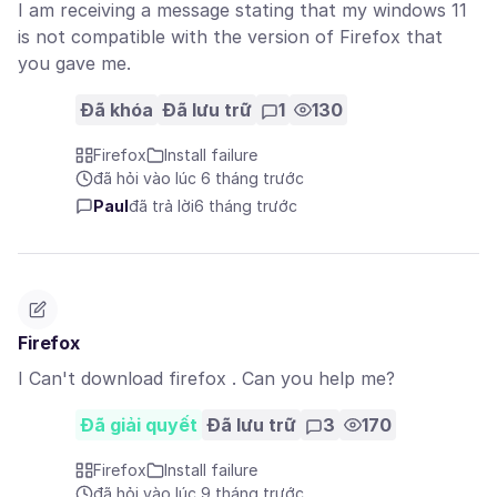
I am receiving a message stating that my windows 11
is not compatible with the version of Firefox that
you gave me.
Đã khóa
Đã lưu trữ
1
130
Firefox
Install failure
đã hỏi vào lúc 6 tháng trước
Paul
đã trả lời
6 tháng trước
Firefox
I Can't download firefox . Can you help me?
Đã giải quyết
Đã lưu trữ
3
170
Firefox
Install failure
đã hỏi vào lúc 9 tháng trước