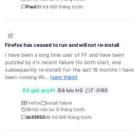
Paul
đã trả lời
9 tháng trước
Firefox has ceased to run and will not re-install
I have been a long time user of FF and have been
puzzled by it's recent failure (to both start, and
subsequently re-install) For the last 18 months I have
been running Wi…
(xem thêm)
Đã giải quyết
Đã lưu trữ
7
90
Firefox
Install failure
đã hỏi vào lúc 9 tháng trước
dch1950
đã trả lời
9 tháng trước