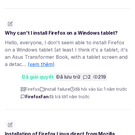
Why can't I install Firefox on a Windows tablet?
Hello, everyone, I don't seem able to install Firefox
on a Windows tablet (at least I think it's a tablet, it's
an Asus Transformer Book, with a tablet screen and
a detac…
(xem thêm)
Đã giải quyết
Đã lưu trữ
2
219
Firefox
Install failure
đã hỏi vào lúc 1 năm trước
FirefoxFan
đã trả lời
1 năm trước
Installation of Firefox Linux direct from Mozilla