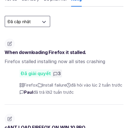
When downloading Firefox it stalled.
Firefox stalled installing now all sites crashing
Đã giải quyết
3
Firefox
Install failure
đã hỏi vào lúc 2 tuần trước
Paul
đã trả lời
2 tuần trước
cANT LOAD FIREFOX ON WIN 10 PRO