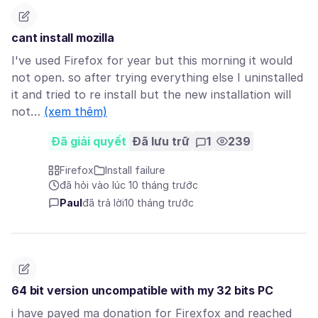
cant install mozilla
I've used Firefox for year but this morning it would
not open. so after trying everything else I uninstalled
it and tried to re install but the new installation will
not…
(xem thêm)
Đã giải quyết
Đã lưu trữ
1
239
Firefox
Install failure
đã hỏi vào lúc 10 tháng trước
Paul
đã trả lời
10 tháng trước
64 bit version uncompatible with my 32 bits PC
i have payed ma donation for Firexfox and reached