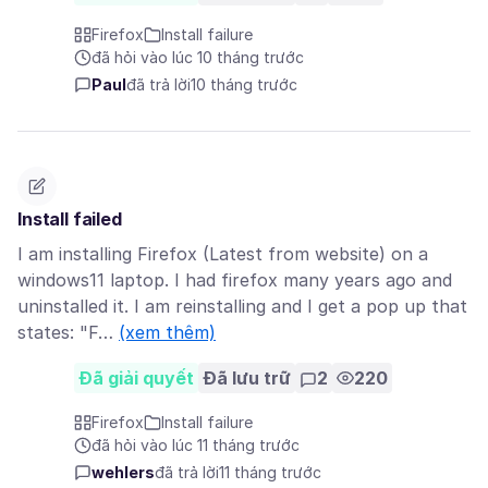
Firefox
Install failure
đã hỏi vào lúc 10 tháng trước
Paul
đã trả lời
10 tháng trước
Install failed
I am installing Firefox (Latest from website) on a
windows11 laptop. I had firefox many years ago and
uninstalled it. I am reinstalling and I get a pop up that
states: "F…
(xem thêm)
Đã giải quyết
Đã lưu trữ
2
220
Firefox
Install failure
đã hỏi vào lúc 11 tháng trước
wehlers
đã trả lời
11 tháng trước