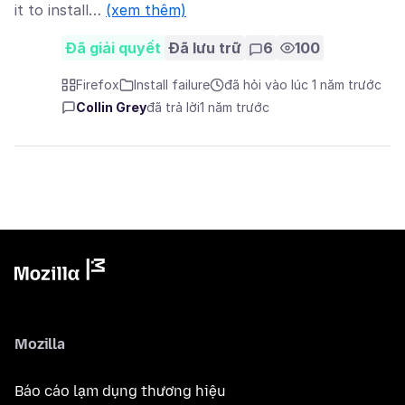
it to install…
(xem thêm)
Đã giải quyết
Đã lưu trữ
6
100
Firefox
Install failure
đã hỏi vào lúc 1 năm trước
Collin Grey
đã trả lời
1 năm trước
Mozilla
Báo cáo lạm dụng thương hiệu