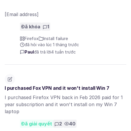
[Email address]
Đã khóa
1
Firefox
Install failure
đã hỏi vào lúc 1 tháng trước
Paul
đã trả lời
4 tuần trước
I purchased Fox VPN and it won't install Win 7
I purchased Firefox VPN back in Feb 2026 paid for 1
year subscription and it won't install on my Win 7
laptop
Đã giải quyết
2
40